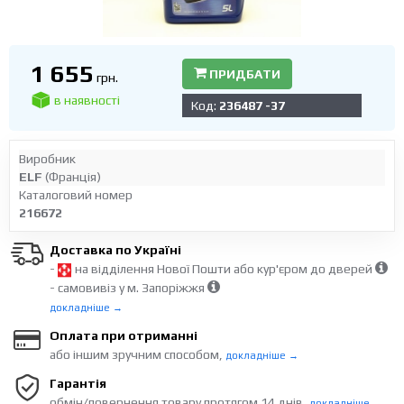
1 655
ПРИДБАТИ
грн.
в наявності
Код:
236487 -37
Виробник
ELF
(Франція)
Каталоговий номер
216672
Доставка по Україні
-
на відділення Нової Пошти або кур'єром до дверей
- самовивіз у м. Запоріжжя
докладніше →
Оплата при отриманні
або іншим зручним способом,
докладніше →
Гарантія
обмін/повернення товару протягом 14 днів,
докладніше →