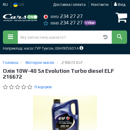
RU
UA
Доставка і оплата
Контакти
Вхід
234 27 27
(095)
234 27 27
(068)
Наприклад: насос ГУР Туксон, 06H905601A
Головна
Моторне масло
216672 ELF
Олія 10W-40 5л Evolution Turbo diesel ELF
216672
0 відгуків