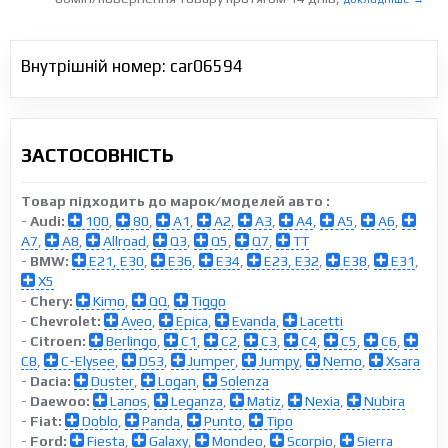
Внутрішній номер: car06594
ЗАСТОСОВНІСТЬ
Товар підходить до марок/моделей авто :
-
Audi:
100
,
80
,
A1
,
A2
,
A3
,
A4
,
A5
,
A6
,
A7
,
A8
,
Allroad
,
Q3
,
Q5
,
Q7
,
TT
-
BMW:
E21, E30
,
E36
,
E34
,
E23, E32
,
E38
,
E31
,
X5
-
Chery:
Kimo
,
QQ
,
Tiggo
-
Chevrolet:
Aveo
,
Epica
,
Evanda
,
Lacetti
-
Citroen:
Berlingo
,
C1
,
C2
,
C3
,
C4
,
C5
,
C6
,
C8
,
C-Elysee
,
DS3
,
Jumper
,
Jumpy
,
Nemo
,
Xsara
-
Dacia:
Duster
,
Logan
,
Solenza
-
Daewoo:
Lanos
,
Leganza
,
Matiz
,
Nexia
,
Nubira
-
Fiat:
Doblo
,
Panda
,
Punto
,
Tipo
-
Ford:
Fiesta
,
Galaxy
,
Mondeo
,
Scorpio
,
Sierra