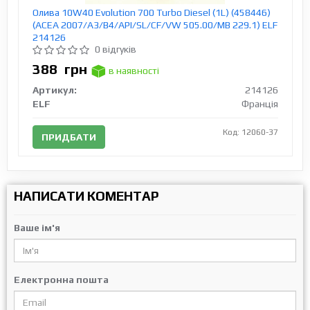
Олива 10W40 Evolution 700 Turbo Diesel (1L) (458446)
(ACEA 2007/A3/B4/API/SL/CF/VW 505.00/MB 229.1) ELF
214126
0 відгуків
388
грн
в наявності
Артикул:
214126
ELF
Франція
Код: 12060-37
ПРИДБАТИ
НАПИСАТИ КОМЕНТАР
Ваше ім'я
Електронна пошта