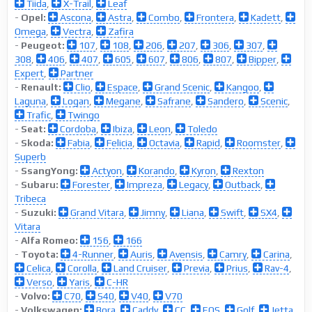
Tiida
,
X-Trail
,
Leaf
-
Opel:
Ascona
,
Astra
,
Combo
,
Frontera
,
Kadett
,
Omega
,
Vectra
,
Zafira
-
Peugeot:
107
,
108
,
206
,
207
,
306
,
307
,
308
,
406
,
407
,
605
,
607
,
806
,
807
,
Bipper
,
Expert
,
Partner
-
Renault:
Clio
,
Espace
,
Grand Scenic
,
Kangoo
,
Laguna
,
Logan
,
Megane
,
Safrane
,
Sandero
,
Scenic
,
Trafic
,
Twingo
-
Seat:
Cordoba
,
Ibiza
,
Leon
,
Toledo
-
Skoda:
Fabia
,
Felicia
,
Octavia
,
Rapid
,
Roomster
,
Superb
-
SsangYong:
Actyon
,
Korando
,
Kyron
,
Rexton
-
Subaru:
Forester
,
Impreza
,
Legacy
,
Outback
,
Tribeca
-
Suzuki:
Grand Vitara
,
Jimny
,
Liana
,
Swift
,
SX4
,
Vitara
-
Alfa Romeo:
156
,
166
-
Toyota:
4-Runner
,
Auris
,
Avensis
,
Camry
,
Carina
,
Celica
,
Corolla
,
Land Cruiser
,
Previa
,
Prius
,
Rav-4
,
Verso
,
Yaris
,
C-HR
-
Volvo:
C70
,
S40
,
V40
,
V70
-
Volkswagen:
Bora
,
Caddy
,
CC
,
EOS
,
Golf
,
Jetta
,