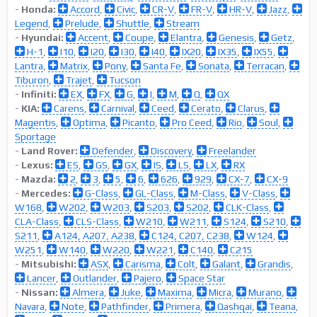
-
Honda:
Accord
,
Civic
,
CR-V
,
FR-V
,
HR-V
,
Jazz
,
Legend
,
Prelude
,
Shuttle
,
Stream
-
Hyundai:
Accent
,
Coupe
,
Elantra
,
Genesis
,
Getz
,
H-1
,
I10
,
I20
,
I30
,
I40
,
IX20
,
IX35
,
IX55
,
Lantra
,
Matrix
,
Pony
,
Santa Fe
,
Sonata
,
Terracan
,
Tiburon
,
Trajet
,
Tucson
-
Infiniti:
EX
,
FX
,
G
,
I
,
M
,
Q
,
QX
-
KIA:
Carens
,
Carnival
,
Ceed
,
Cerato
,
Clarus
,
Magentis
,
Optima
,
Picanto
,
Pro Ceed
,
Rio
,
Soul
,
Sportage
-
Land Rover:
Defender
,
Discovery
,
Freelander
-
Lexus:
ES
,
GS
,
GX
,
IS
,
LS
,
LX
,
RX
-
Mazda:
2
,
3
,
5
,
6
,
626
,
929
,
CX-7
,
CX-9
-
Mercedes:
G-Class
,
GL-Class
,
M-Class
,
V-Class
,
W168
,
W202
,
W203
,
S203
,
S202
,
CLK-Class
,
CLA-Class
,
CLS-Class
,
W210
,
W211
,
S124
,
S210
,
S211
,
A124, A207, A238
,
C124, C207, C238
,
W124
,
W251
,
W140
,
W220
,
W221
,
C140
,
C215
-
Mitsubishi:
ASX
,
Carisma
,
Colt
,
Galant
,
Grandis
,
Lancer
,
Outlander
,
Pajero
,
Space Star
-
Nissan:
Almera
,
Juke
,
Maxima
,
Micra
,
Murano
,
Navara
,
Note
,
Pathfinder
,
Primera
,
Qashqai
,
Teana
,