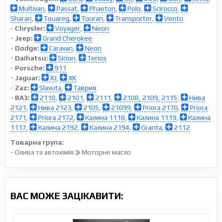
Multivan
,
Passat
,
Phaeton
,
Polo
,
Scirocco
,
Sharan
,
Touareg
,
Touran
,
Transporter
,
Vento
-
Chrysler:
Voyager
,
Neon
-
Jeep:
Grand Cherokee
-
Dodge:
Caravan
,
Neon
-
Daihatsu:
Sirion
,
Terios
-
Porsche:
911
-
Jaguar:
XJ
,
XK
-
Zaz:
Slavuta
,
Таврия
-
ВАЗ:
2110
,
2101
,
2111
,
2108, 2109, 2115
,
Нива
2121
,
Нива 2123
,
2105
,
21099
,
Priora 2170
,
Priora
2171
,
Priora 2172
,
Калина 1118
,
Калина 1119
,
Калина
1117
,
Калина 2192
,
Калина 2194
,
Granta
,
2112
Товарна група:
- Олива та автохімія
Моторне масло
ВАС МОЖЕ ЗАЦІКАВИТИ: