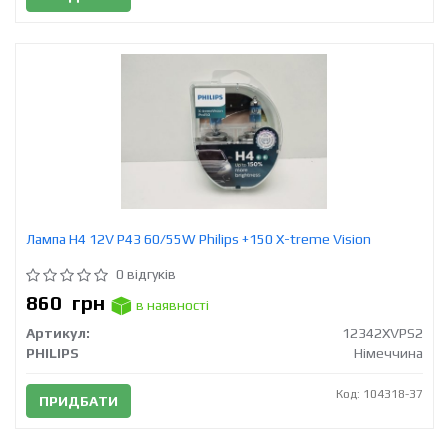
Лампа H4 12V Р43 60/55W Philips +150 X-treme Vision
0 відгуків
860
грн
в наявності
Артикул:
12342XVPS2
PHILIPS
Німеччина
Код: 104318-37
ПРИДБАТИ