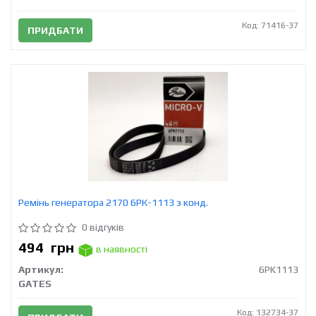
Код: 71416-37
ПРИДБАТИ
Ремінь генератора 2170 6РК-1113 з конд.
0 відгуків
494
грн
в наявності
Артикул:
6PK1113
GATES
Код: 132734-37