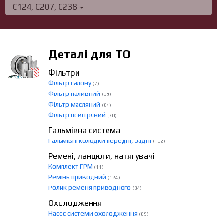
C124, C207, C238
Деталі для ТО
Фільтри
Фільтр салону
(7)
Фільтр паливний
(39)
Фільтр масляний
(64)
Фільтр повітряний
(70)
Гальмівна система
Гальмівні колодки передні, задні
(102)
Ремені, ланцюги, натягувачі
Комплект ГРМ
(11)
Ремінь приводний
(124)
Ролик ременя приводного
(84)
Охолодження
Насос системи охолодження
(69)