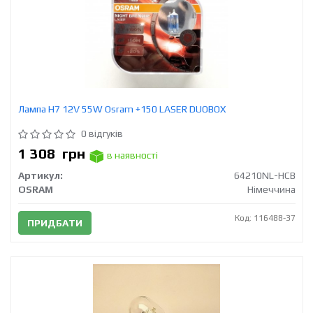
Лампа H7 12V 55W Osram +150 LASER DUOBOX
0 відгуків
1 308
грн
в наявності
Артикул:
64210NL-HCB
OSRAM
Німеччина
Код: 116488-37
ПРИДБАТИ