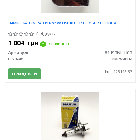
Лампа H4 12V Р43 60/55W Osram +150 LASER DUOBOX
0 відгуків
1 004
грн
в наявності
Артикул:
64193NL-HCB
OSRAM
Німеччина
Код: 175148-37
ПРИДБАТИ