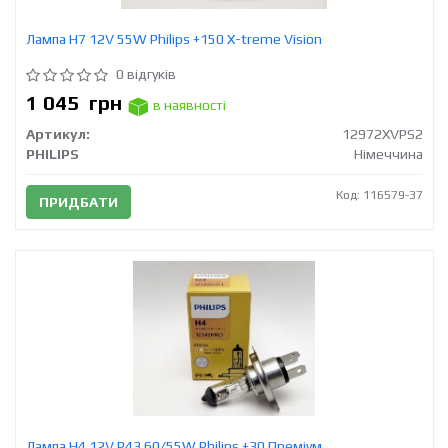
Лампа Н7 12V 55W Philips +150 X-treme Vision
0 відгуків
1 045
грн
в наявності
Артикул:
12972XVPS2
PHILIPS
Німеччина
Код: 116579-37
ПРИДБАТИ
Лампа H4 12V Р43 60/55W Philips +30 Преміум