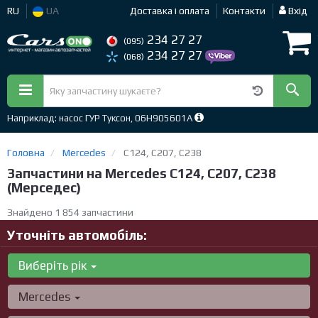
RU
UA
Доставка і оплата
Контакти
Вхід
234 27 27
(095)
234 27 27
(068)
Наприклад: насос ГУР Туксон, 06H905601A
Головна
Mercedes
C124, C207, C238
Запчастини на Mercedes C124, C207, C238
(Мерседес)
Знайдено 1 854 запчастини
Уточніть автомобіль:
Виберіть рік
Mercedes