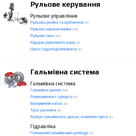
Рульове керування
Рульове управління
Рульова рейка та кріплення
(9)
Рульові наконечники
(18)
Рульові тяги
(25)
Кардан рульового валу
(2)
Насос гідропідсилювача
(5)
Гальмівна система
Гальмівна система
Гальмівні диски
(59)
Ремкомплект супорта
(2)
Вакуумний насос
(4)
Трос ручника
(6)
Кожух гальмівного диска, комплектуючі
(6)
Гідравліка
Головний гальмівний циліндр
(2)