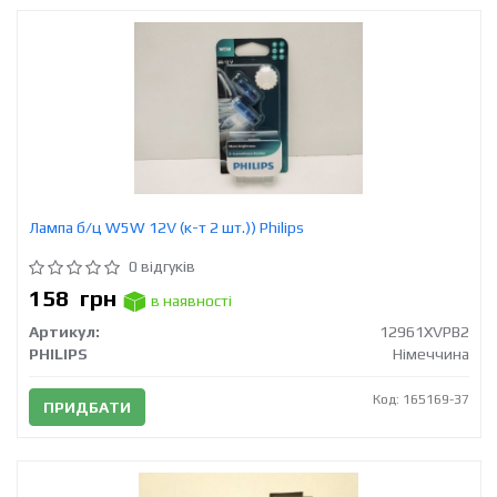
Лампа б/ц W5W 12V (к-т 2 шт.)) Philips
0 відгуків
158
грн
в наявності
Артикул:
12961XVPB2
PHILIPS
Німеччина
Код: 165169-37
ПРИДБАТИ