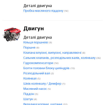
Деталі двигуна
Пробка масляного піддону
(14)
Двигун
Деталі двигуна
Кільця поршневі
(9)
Поршня
(8)
Клапана впускні, випускні, направляючі
(8)
Сальник клапанів, розподільних валів, колінвалу
(36)
Гідрокомпенсатори
(14)
Болти головки блоку циліндрів
(15)
Розподільний вал
(2)
Колінвал
(5)
Шків колінвалу / Демфер
(1)
Масляний насос
(5)
Піддон
(5)
Шатун
(4)
Вкладиші корінні, шатунні
(22)