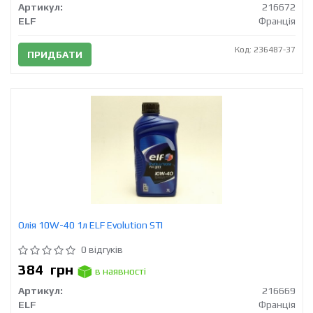
Артикул:
216672
ELF
Франція
Код: 236487-37
ПРИДБАТИ
Олія 10W-40 1л ELF Evolution STI
0 відгуків
384
грн
в наявності
Артикул:
216669
ELF
Франція