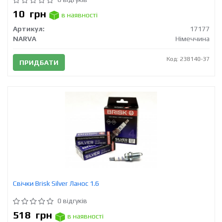
10
грн
в наявності
Артикул:
17177
NARVA
Німеччина
Код: 238140-37
ПРИДБАТИ
Свічки Brisk Silver Ланос 1.6
0 відгуків
518
грн
в наявності