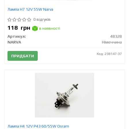
Лампа H7 12V 55W Narva
0 відгуків
118
грн
в наявності
Артикул:
48328
NARVA
Німеччина
Код: 238147-37
ПРИДБАТИ
Лампа H4 12V Р43 60/55W Osram