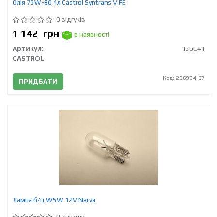
Олія 75W-80 1л Castrol Syntrans V FE
0 відгуків
1 142
грн
в наявності
Артикул:
156C41
CASTROL
Код: 236964-37
ПРИДБАТИ
Лампа б/ц W5W 12V Narva
0 відгуків