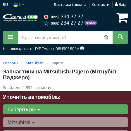
RU
UA
Доставка і оплата
Контакти
Вхід
234 27 27
(095)
234 27 27
(068)
Наприклад: насос ГУР Туксон, 06H905601A
Головна
Mitsubishi
Pajero
Запчастини на Mitsubishi Pajero (Мітцубісі
Паджеро)
Знайдено 1 955 запчастин
Уточніть автомобіль:
Виберіть рік
Mitsubishi