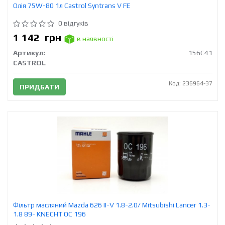
Олія 75W-80 1л Castrol Syntrans V FE
0 відгуків
1 142
грн
в наявності
Артикул:
156C41
CASTROL
Код: 236964-37
ПРИДБАТИ
Фільтр масляний Mazda 626 II-V 1.8-2.0/ Mitsubishi Lancer 1.3-
1.8 89- KNECHT OC 196