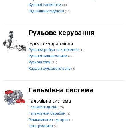
Кульові елементи
(30)
Підшипник підвіски
(14)
Рульове керування
Рульове управління
Рульова рейка та кріплення
(4)
Рульові наконечники
(47)
Рульові тяги
(21)
Кардан рульового валу
(9)
Гальмівна система
Гальмівна система
Гальмівні диски
(55)
Гальмівний барабан
(3)
Ремкомплект супорта
(1)
Трос ручника
(7)