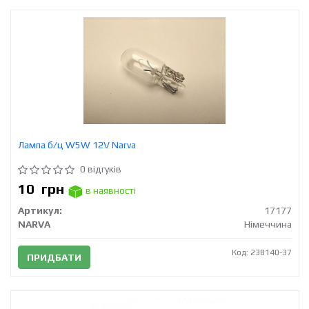
Лампа б/ц W5W 12V Narva
0 відгуків
10
грн
в наявності
Артикул:
17177
NARVA
Німеччина
Код: 238140-37
ПРИДБАТИ