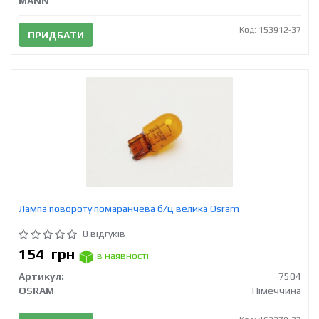
MANN
Код: 153912-37
ПРИДБАТИ
Лампа повороту помаранчева б/ц велика Osram
0 відгуків
154
грн
в наявності
Артикул:
7504
OSRAM
Німеччина