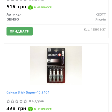
516
грн
в наявності
Артикул:
K20TT
DENSO
Японія
Код: 135973-37
ПРИДБАТИ
Свічки Brisk Super-15 2101
0 відгуків
328
грн
в наявності