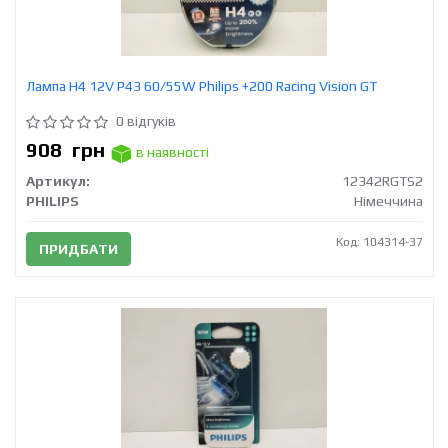
Лампа H4 12V Р43 60/55W Philips +200 Racing Vision GT
0 відгуків
908
грн
в наявності
Артикул:
12342RGTS2
PHILIPS
Німеччина
Код: 104314-37
ПРИДБАТИ