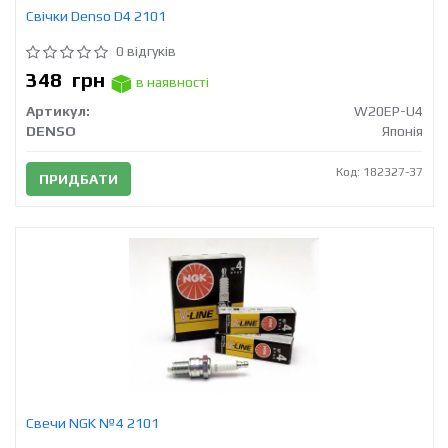
Свічки Denso D4 2101
0 відгуків
348
грн
в наявності
Артикул:
W20EP-U4
DENSO
Японія
Код: 182327-37
ПРИДБАТИ
Свечи NGK №4 2101