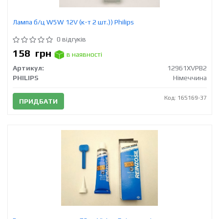
Лампа б/ц W5W 12V (к-т 2 шт.)) Philips
0 відгуків
158
грн
в наявності
Артикул:
12961XVPB2
PHILIPS
Німеччина
Код: 165169-37
ПРИДБАТИ