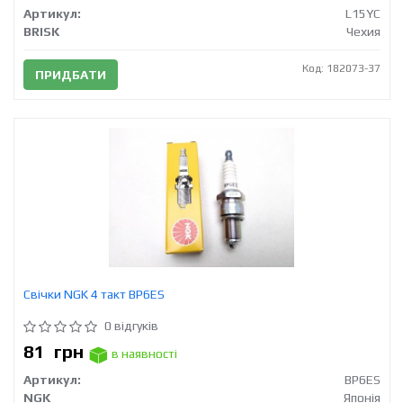
Артикул:
L15YC
BRISK
Чехия
Код: 182073-37
ПРИДБАТИ
Свічки NGK 4 такт BP6ES
0 відгуків
81
грн
в наявності
Артикул:
BP6ES
NGK
Японія