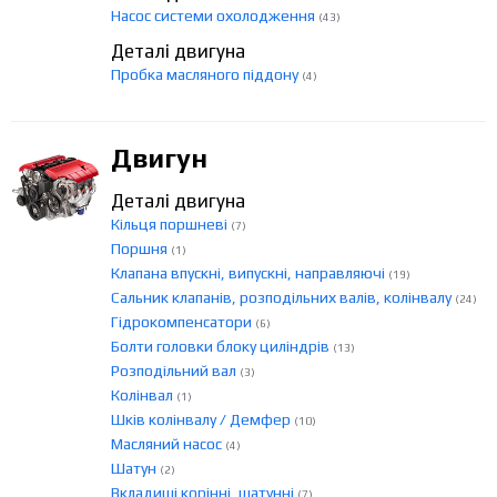
Насос системи охолодження
(43)
Деталі двигуна
Пробка масляного піддону
(4)
Двигун
Деталі двигуна
Кільця поршневі
(7)
Поршня
(1)
Клапана впускні, випускні, направляючі
(19)
Сальник клапанів, розподільних валів, колінвалу
(24)
Гідрокомпенсатори
(6)
Болти головки блоку циліндрів
(13)
Розподільний вал
(3)
Колінвал
(1)
Шків колінвалу / Демфер
(10)
Масляний насос
(4)
Шатун
(2)
Вкладиші корінні, шатунні
(7)