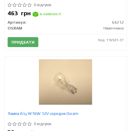
0 відгуків
463
грн
в наявності
Артикул:
64212
OSRAM
Німеччина
Код: 116501-37
ПРИДБАТИ
Лампа б/ц W16W 12V середня Osram
0 відгуків