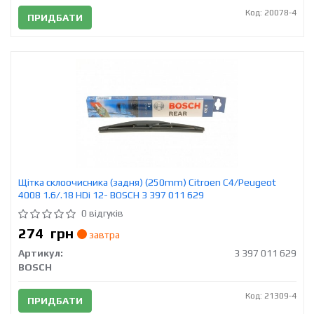
Код: 20078-4
ПРИДБАТИ
Щітка склоочисника (задня) (250mm) Citroen C4/Peugeot
4008 1.6/.18 HDi 12- BOSCH 3 397 011 629
0 відгуків
274
грн
завтра
Артикул:
3 397 011 629
BOSCH
Код: 21309-4
ПРИДБАТИ