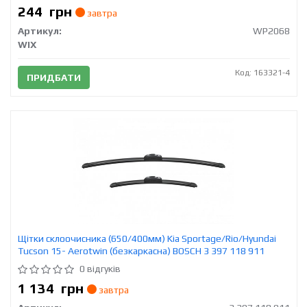
244
грн
завтра
Артикул:
WP2068
WIX
Код: 163321-4
ПРИДБАТИ
Щітки склоочисника (650/400мм) Kia Sportage/Rio/Hyundai
Tucson 15- Aerotwin (безкаркасна) BOSCH 3 397 118 911
0 відгуків
1 134
грн
завтра