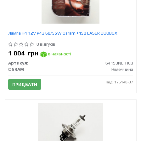
Лампа H4 12V Р43 60/55W Osram +150 LASER DUOBOX
0 відгуків
1 004
грн
в наявності
Артикул:
64193NL-HCB
OSRAM
Німеччина
Код: 175148-37
ПРИДБАТИ