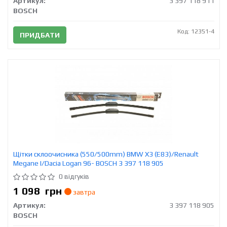
Артикул:
3 397 118 911
BOSCH
Код: 12351-4
ПРИДБАТИ
Щітки склоочисника (550/500mm) BMW X3 (E83)/Renault
Megane I/Dacia Logan 96- BOSCH 3 397 118 905
0 відгуків
1 098
грн
завтра
Артикул:
3 397 118 905
BOSCH