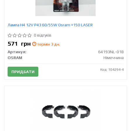
Лампа Н4 12V Р43 60/55W Osram +150 LASER
0 відгуків
571
грн
термін 3 дн.
Артикул:
64193NL-01B
OSRAM
Німеччина
Код: 104294-4
ПРИДБАТИ