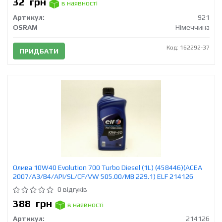
32
грн
в наявності
Артикул:
921
OSRAM
Німеччина
Код: 162292-37
ПРИДБАТИ
Олива 10W40 Evolution 700 Turbo Diesel (1L) (458446)(ACEA
2007/A3/B4/API/SL/CF/VW 505.00/MB 229.1) ELF 214126
0 відгуків
388
грн
в наявності
Артикул:
214126