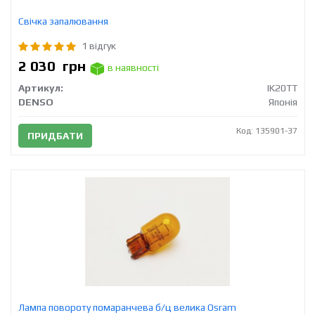
Свічка запалювання
1 відгук
2 030
грн
в наявності
Артикул:
IK20TT
DENSO
Японія
Код: 135901-37
ПРИДБАТИ
Лампа повороту помаранчева б/ц велика Osram