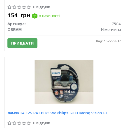
0 відгуків
154
грн
в наявності
Артикул:
7504
OSRAM
Німеччина
Код: 162279-37
ПРИДБАТИ
Лампа H4 12V Р43 60/55W Philips +200 Racing Vision GT
0 відгуків