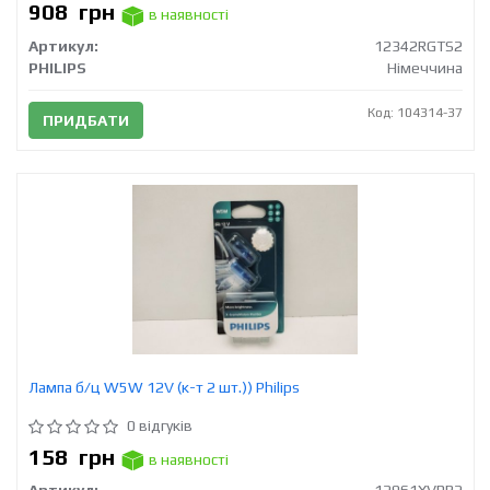
908
грн
в наявності
Артикул:
12342RGTS2
PHILIPS
Німеччина
Код: 104314-37
ПРИДБАТИ
Лампа б/ц W5W 12V (к-т 2 шт.)) Philips
0 відгуків
158
грн
в наявності