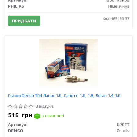
Артикул:
12961XVPB2
PHILIPS
Німеччина
Код: 165169-37
ПРИДБАТИ
Свічки Denso T04 Ланос 1.6, Лачетті 1.6, 1.8, Логан 1.4,1.6
0 відгуків
516
грн
в наявності
Артикул:
K20TT
DENSO
Японія