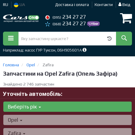
RU
UA
Доставка і оплата
Контакти
Вхід
234 27 27
(095)
234 27 27
(068)
Наприклад: насос ГУР Туксон, 06H905601A
Головна
Opel
Zafira
Запчастини на Opel Zafira (Опель Зафіра)
Знайдено 2 746 запчастин
Уточніть автомобіль:
Виберіть рік
Opel
Zafira