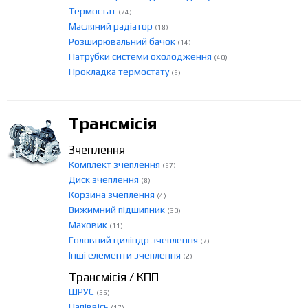
Термостат
(74)
Масляний радіатор
(18)
Розширювальний бачок
(14)
Патрубки системи охолодження
(40)
Прокладка термостату
(6)
Трансмісія
Зчеплення
Комплект зчеплення
(67)
Диск зчеплення
(8)
Корзина зчеплення
(4)
Вижимний підшипник
(30)
Маховик
(11)
Головний циліндр зчеплення
(7)
Інші елементи зчеплення
(2)
Трансмісія / КПП
ШРУС
(35)
Напіввісь
(17)