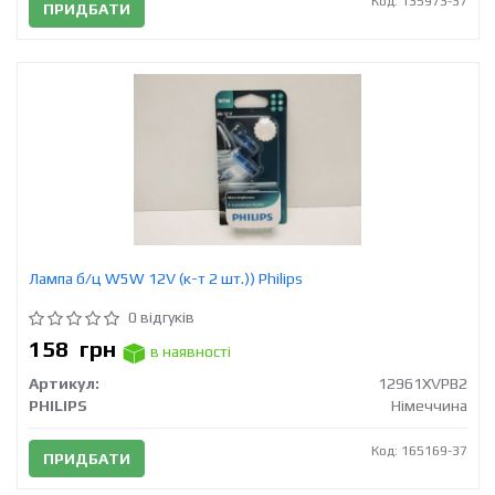
Код: 135973-37
ПРИДБАТИ
Лампа б/ц W5W 12V (к-т 2 шт.)) Philips
0 відгуків
158
грн
в наявності
Артикул:
12961XVPB2
PHILIPS
Німеччина
Код: 165169-37
ПРИДБАТИ