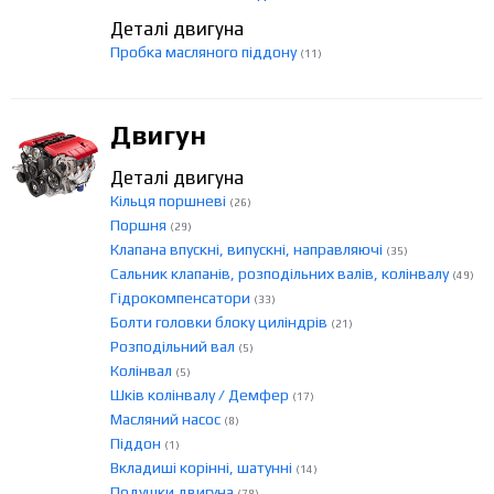
Деталі двигуна
Пробка масляного піддону
(11)
Двигун
Деталі двигуна
Кільця поршневі
(26)
Поршня
(29)
Клапана впускні, випускні, направляючі
(35)
Сальник клапанів, розподільних валів, колінвалу
(49)
Гідрокомпенсатори
(33)
Болти головки блоку циліндрів
(21)
Розподільний вал
(5)
Колінвал
(5)
Шків колінвалу / Демфер
(17)
Масляний насос
(8)
Піддон
(1)
Вкладиші корінні, шатунні
(14)
Подушки двигуна
(78)