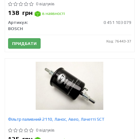
0 відгуків
138
грн
в наявності
Артикул:
0 451 103 079
BOSCH
Код: 76443-37
ПРИДБАТИ
Фільтр паливний 2110, Ланос, Авео, Лачетті SCT
0 відгуків
125
грн