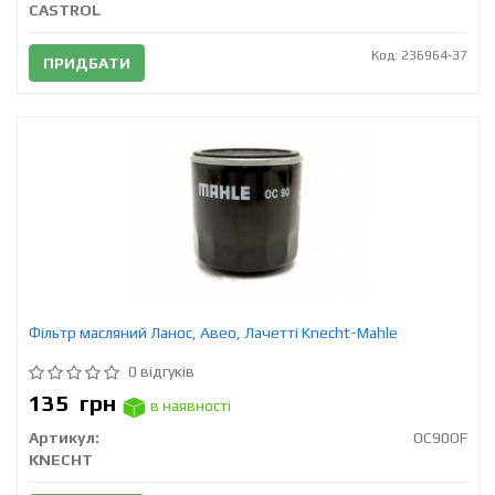
CASTROL
Код: 236964-37
ПРИДБАТИ
Фільтр масляний Ланос, Авео, Лачетті Knecht-Mahle
0 відгуків
135
грн
в наявності
Артикул:
OC90OF
KNECHT