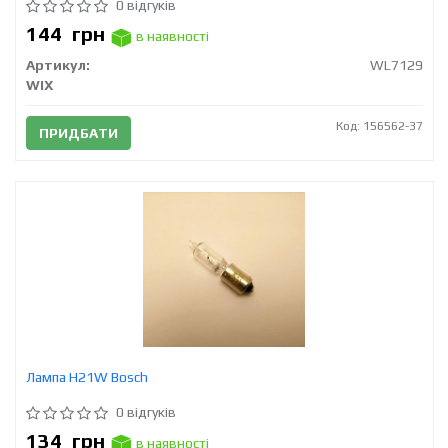
0 відгуків
144
грн
в наявності
Артикул:
WL7129
WIX
Код: 156562-37
ПРИДБАТИ
Лампа H21W Bosch
0 відгуків
134
грн
в наявності