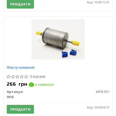
Код: 153811-37
ПРИДБАТИ
Фільтр паливний
0 відгуків
266
грн
в наявності
Артикул:
WF8101
WIX
Код: 156454-37
ПРИДБАТИ