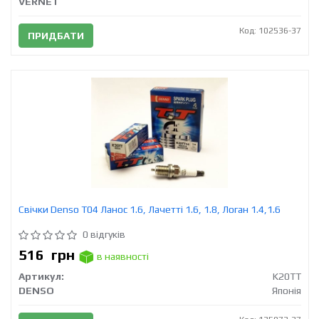
VERNET
Код: 102536-37
ПРИДБАТИ
Свічки Denso T04 Ланос 1.6, Лачетті 1.6, 1.8, Логан 1.4,1.6
0 відгуків
516
грн
в наявності
Артикул:
K20TT
DENSO
Японія