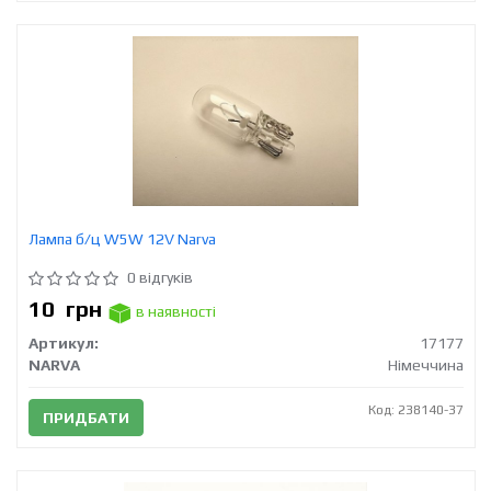
Лампа б/ц W5W 12V Narva
0 відгуків
10
грн
в наявності
Артикул:
17177
NARVA
Німеччина
Код: 238140-37
ПРИДБАТИ