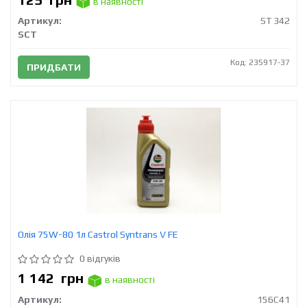
в наявності
Артикул:
ST 342
SCT
Код: 235917-37
ПРИДБАТИ
Олія 75W-80 1л Castrol Syntrans V FE
0 відгуків
1 142
грн
в наявності
Артикул:
156C41