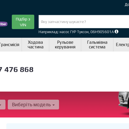
До
Підбір з
VIN
Наприклад: насос ГУР Туксон, 06H905601A
Ходова
Рульове
Гальмівна
Трансмісія
Елект
частина
керування
система
 476 868
Виберіть модель