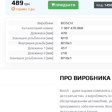
489
грн.
ПРИДБАТИ
Код:
1456
термін 3 дн.
Виробник
BOSCH
Каталоговий номер
1 987 476 868
Довжина [мм]
478
Зовнішнє різьблення [мм]
M10
Внутрішнє різьба [мм]
M10x1
Довжина 1 [мм]
457
Довжина 2 [мм]
218
Зовнішнє різьблення 2 [мм]
M10x1
ПРО ВИРОБНИКА
Bosch - дуже відома компанія в 
автозапчастин, а виробляють їх в
обслуговуванням автомобілів, р
програмного забезпечення. Bos
автозапчастин в Європі.