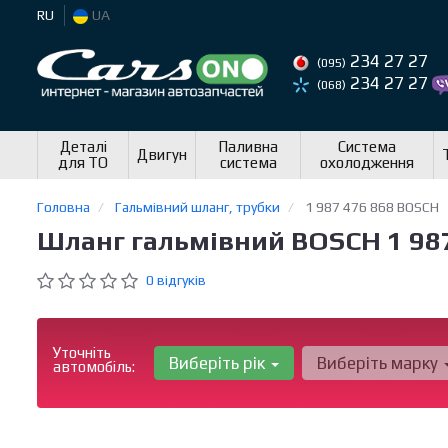
RU
UA
234 27 27
(095)
234 27 27
(068)
Деталі
Паливна
Система
Двигун
для ТО
система
охолодження
Головна
Гальмівний шланг, трубки
1 987 476 868 BOSCH
Шланг гальмівний BOSCH 1 987
0 відгуків
Уточніть
Виберіть рік
Виберіть марку
автомобіль: