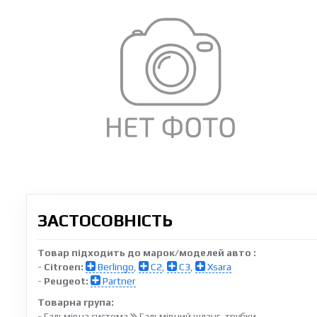
ЗАСТОСОВНІСТЬ
Товар підходить до марок/моделей авто :
-
Citroen:
Berlingo
,
C2
,
C3
,
Xsara
-
Peugeot:
Partner
Товарна група:
- Гальмівна система
Гальмівний шланг, трубки