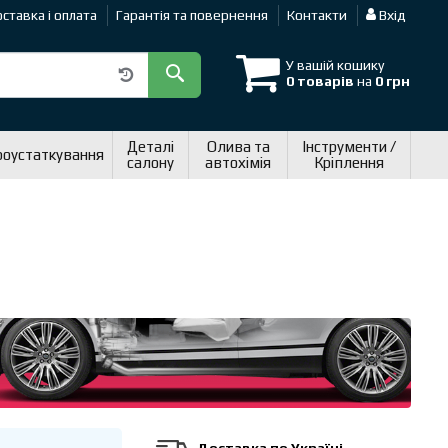
ставка і оплата
Гарантія та повернення
Контакти
Вхід
У вашій кошику
0 товарів
на
0 грн
Деталі
Олива та
Інструменти /
роустаткування
салону
автохімія
Кріплення