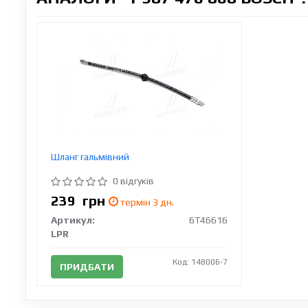
Шланг гальмівний
0 відгуків
239
грн
термін 3 дн.
Артикул:
6T46616
LPR
Код: 148006-7
ПРИДБАТИ