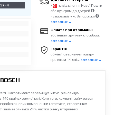
Доставка по Україні
57 -4
-
на відділення Нової Пошти
або кур'єром до дверей
- самовивіз у м. Запоріжжя
докладніше →
Оплата при отриманні
або іншим зручним способом,
докладніше →
Гарантія
обмін/повернення товару
протягом 14 днів,
докладніше →
 BOSCH
світі. Її асортимент перевищує 68тис. різновидів
 146 країнах земної кулі. Крім того, компанія займається
озробкою нових компонентів і агрегатів, створенням
ch займає близько 24% частки ринку вторинних