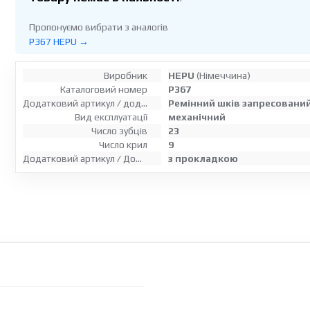
Пропонуємо вибрати з аналогів
P367 HEPU →
Виробник
HEPU
(Німеччина)
Каталоговий номер
P367
Додатковий артикул / додаткова інформація 2
Ремінний шків запресовани
Вид експлуатації
механічний
Число зубців
23
Число крил
9
Додатковий артикул / Додаткова інформація
з прокладкою