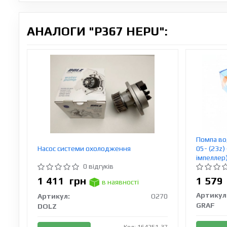
АНАЛОГИ "P367 HEPU":
Помпа вод
Насос системи охолодження
05- (23z) 
імпеллер
0 відгуків
1 411
грн
1 57
в наявності
Артикул
Артикул:
O270
GRAF
DOLZ