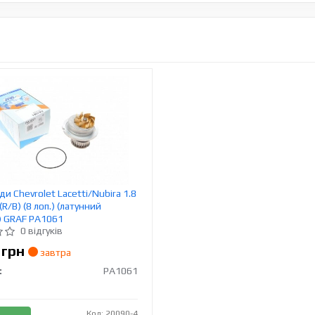
и Chevrolet Lacetti/Nubira 1.8
(R/B) (8 лоп.) (латунний
) GRAF PA1061
0 відгуків
9
грн
завтра
:
PA1061
Код: 20090-4