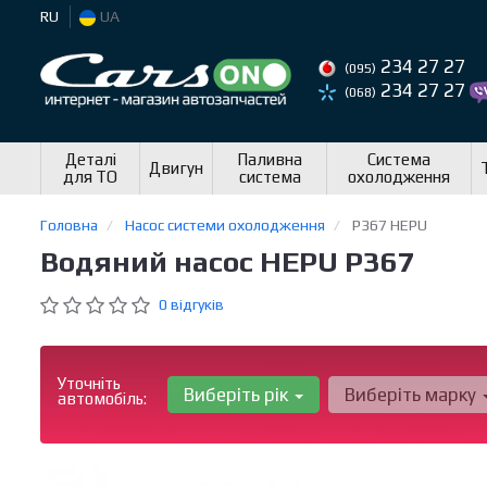
RU
UA
234 27 27
(095)
234 27 27
(068)
Деталі
Паливна
Система
Двигун
для ТО
система
охолодження
Головна
Насос системи охолодження
P367 HEPU
Водяний насос HEPU P367
0 відгуків
Уточніть
Виберіть рік
Виберіть марку
автомобіль: