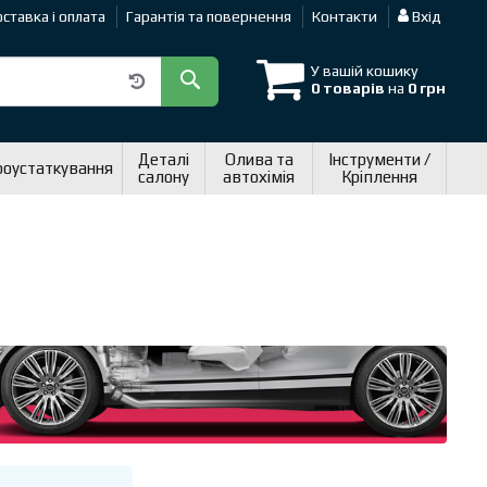
ставка і оплата
Гарантія та повернення
Контакти
Вхід
У вашій кошику
0 товарів
на
0 грн
Деталі
Олива та
Інструменти /
роустаткування
салону
автохімія
Кріплення