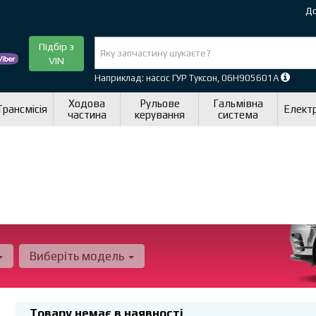
До
Підбір з
VIN
Наприклад: насос ГУР Туксон, 06H905601A
Ходова
Рульове
Гальмівна
Трансмісія
Елект
частина
керування
система
Виберіть модель
Товару немає в наявності
.