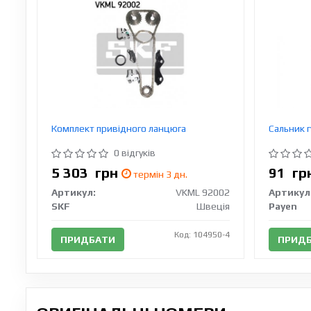
Комплект привідного ланцюга
Сальник 
0 відгуків
5 303
грн
91
гр
термін 3 дн.
Артикул:
VKML 92002
Артикул
SKF
Швеція
Payen
Код: 104950-4
ПРИДБАТИ
ПРИД