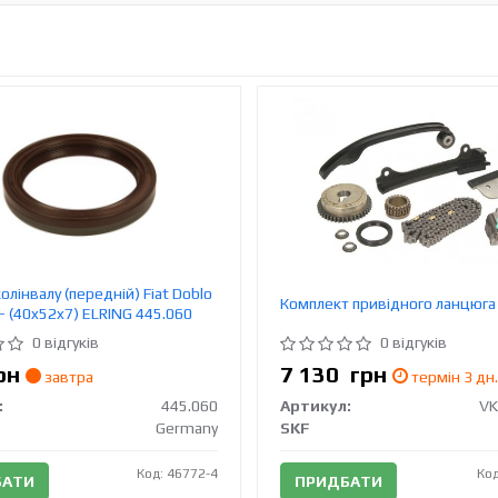
олінвалу (передній) Fiat Doblo
Комплект привідного ланцюга
- (40x52x7) ELRING 445.060
0 відгуків
0 відгуків
рн
7 130
грн
завтра
термін 3 дн.
:
445.060
Артикул:
VK
Germany
SKF
Код: 46772-4
Код
БАТИ
ПРИДБАТИ