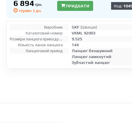
6 894
грн.
ПРИДБАТИ
Код:
1049
термін 3 дн.
Виробник
SKF
(Швеція)
Каталоговий номер
VKML 92003
Розміри ланцюга приводу розподільного валу
9.525
Кількість ланок ланцюга
144
Ланцюговий привід
Ланцюг безшумний
Ланцюг замкнутий
Зубчастий ланцюг