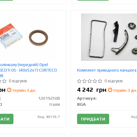
олінвалу (передній) Opel
3CDTi 05- (40x52x7) CORTECO
Комплект привідного ланцюга
0B
0 відгуків
0 відгуків
рн
4 242
грн
термін 3 дн.
термін 3 дн.
:
12019250B
Артикул:
O
Італія
BGA
Код: 40116-7
Код
БАТИ
ПРИДБАТИ