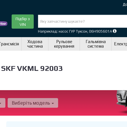
До
Підбір з
VIN
Наприклад: насос ГУР Туксон, 06H905601A
Ходова
Рульове
Гальмівна
Трансмісія
Елект
частина
керування
система
 SKF VKML 92003
Виберіть модель