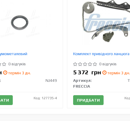
гумометалевий
Комплект привідного ланцюга
0 відгуків
0 відгуків
н
5 372
грн
термін 3 дн.
термін 3 дн.
:
NJ449
Артикул:
T
FRECCIA
Код: 127735-4
Код
БАТИ
ПРИДБАТИ