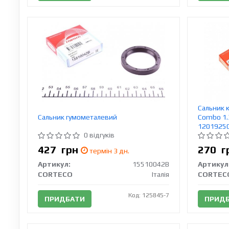
Сальник к
Сальник гумометалевий
Combo 1.
1201925
0 відгуків
427
грн
270
г
термін 3 дн.
Артикул:
15510042B
Артикул
CORTECO
Італія
CORTEC
Код: 125845-7
ПРИДБАТИ
ПРИД