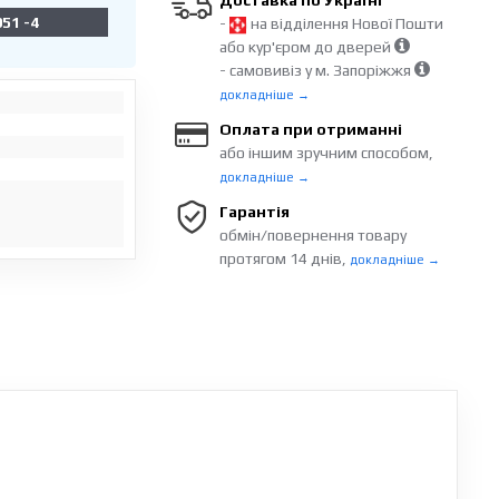
Доставка по Україні
51 -4
-
на відділення Нової Пошти
або кур'єром до дверей
- самовивіз у м. Запоріжжя
докладніше →
Оплата при отриманні
або іншим зручним способом,
докладніше →
Гарантія
обмін/повернення товару
протягом 14 днів,
докладніше →