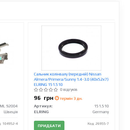
Сальник колінвалу (передній) Nissan
Almera/Primera/Sunny 1.4-3.0 (40x52x7)
ELRING 151.510
0 відгуків
96
грн
термін 3 дн.
ML 92004
Артикул:
151.510
Швеція
ELRING
Germany
: 104952-4
Код: 26955-7
ПРИДБАТИ