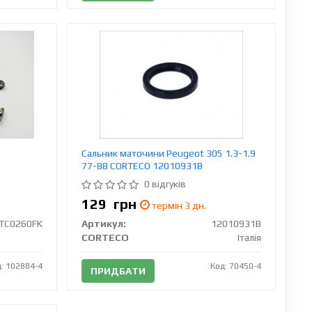
Сальник маточини Peugeot 305 1.3-1.9
77-88 CORTECO 12010931B
0 відгуків
129
грн
термін 3 дн.
TC0260FK
Артикул:
12010931B
CORTECO
Італія
: 102884-4
Код: 70450-4
ПРИДБАТИ