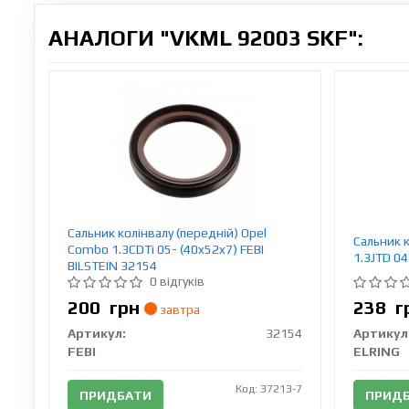
АНАЛОГИ "VKML 92003 SKF":
Сальник колінвалу (передній) Opel
Сальник к
Combo 1.3CDTi 05- (40x52x7) FEBI
1.3JTD 04
BILSTEIN 32154
0 відгуків
200
грн
238
г
завтра
Артикул:
32154
Артикул
FEBI
ELRING
Код: 37213-7
ПРИДБАТИ
ПРИД