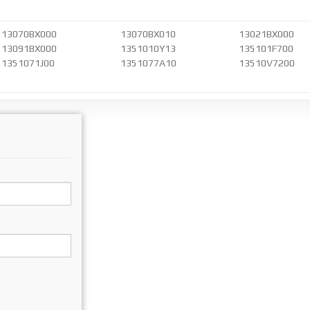
13070BX000
13070BX010
13021BX000
13091BX000
1351010Y13
135101F700
1351071J00
1351077A10
13510V7200