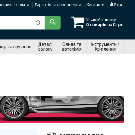
ставка і оплата
Гарантія та повернення
Контакти
Вхід
У вашій кошику
0 товарів
на
0 грн
Деталі
Олива та
Інструменти /
роустаткування
салону
автохімія
Кріплення