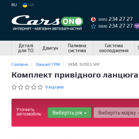
RU
UA
234 27 27
(095)
234 27 27
(068)
Деталі
Паливна
Система
Двигун
для ТО
система
охолодження
Головна
Ланцюг ГРМ
VKML 92003 SKF
Комплект привідного ланцюга
0 відгуків
Уточніть
Виберіть рік
Виберіть марку
автомобіль: