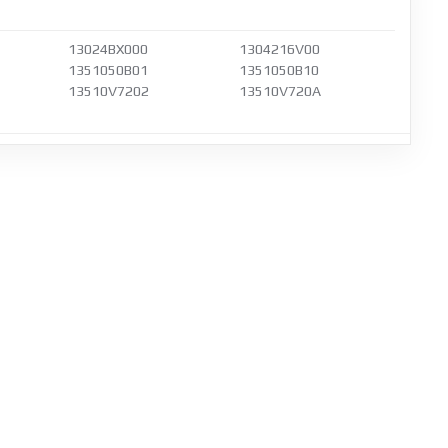
13024BX000
1304216V00
1351050B01
1351050B10
13510V7202
13510V720A