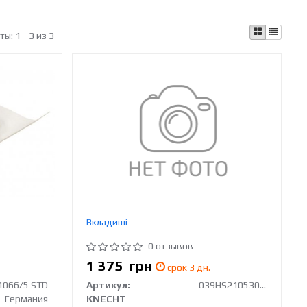
аты:
1 - 3 из 3
Вкладиші
0 отзывов
1 375
грн
срок 3 дн.
1066/5 STD
Артикул:
039HS21053000
Германия
KNECHT