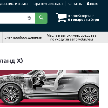
Доставка и оплата
Гарантия и возврат
Контакты
Вход
В вашей корзине
0 товаров
на
0 грн
Масла и автохимия, средства
Электрооборудование
по уходу за автомобилем
ланд Х)