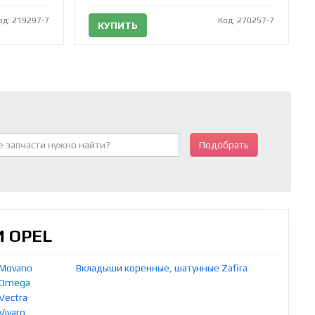
од: 219297-7
Код: 270257-7
КУПИТЬ
Подобрать
 OPEL
 Movano
Вкладыши коренные, шатунные Zafira
 Omega
Vectra
ivaro