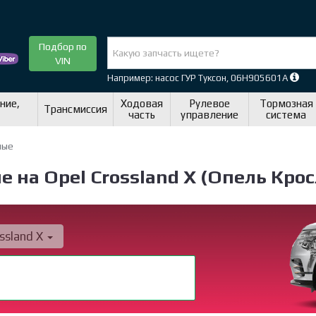
Подбор по
VIN
Например: насос ГУР Туксон, 06H905601A
ние,
Ходовая
Рулевое
Тормозная
Трансмиссия
часть
управление
система
ные
на Opel Crossland X (Опель Крос
ssland X