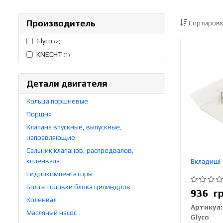
Производитель
Сортировк
Glyco
(2)
KNECHT
(1)
Детали двигателя
Кольца поршневые
Поршня
Клапана впускные, выпускные,
направляющие
Сальник клапанов, распредвалов,
коленвала
Вкладиші
Гидрокомпенсаторы
Болты головки блока цилиндров
936
г
Коленвал
Артикул:
Масляный насос
Glyco