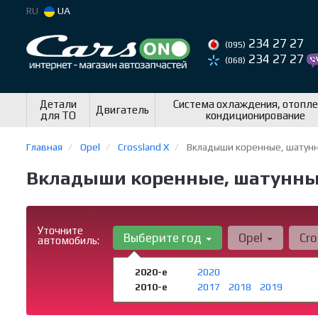
RU
UA
234 27 27
(095)
234 27 27
(068)
Детали
Система охлаждения, отопле
Двигатель
для ТО
кондиционирование
Главная
Opel
Crossland X
Вкладыши коренные, шатун
Вкладыши коренные, шатунные 
Уточните
Выберите год
Opel
Cro
автомобиль:
2020-е
2020
2010-е
2017
2018
2019