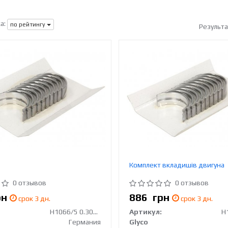
а:
по рейтингу
Результ
Комплект вкладишів двигуна
0 отзывов
0 отзывов
рн
886
грн
срок 3 дн.
срок 3 дн.
H1066/5 0.30MM
Артикул:
H
Германия
Glyco