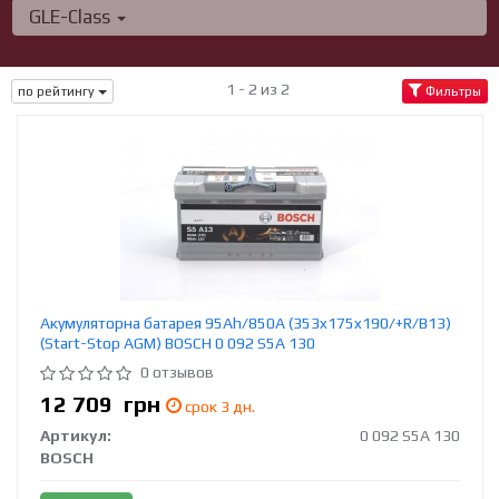
GLE-Class
1 - 2 из 2
по рейтингу
Фильтры
Акумуляторна батарея 95Ah/850A (353x175x190/+R/B13)
(Start-Stop AGM) BOSCH 0 092 S5A 130
0 отзывов
12 709
грн
срок 3 дн.
Артикул:
0 092 S5A 130
BOSCH