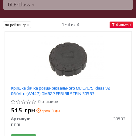
GLE-Class
1 - 3 из 3
по рейтингу
Фильтры
Кришка бачка розширювального MB E/C/S-class 92-
06/Vito (W447) OM622 FEBI BILSTEIN 30533
0 отзывов
515
грн
срок 3 дн.
Артикул:
30533
FEBI