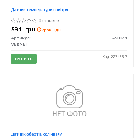
Датчик температури повітря
0 отзывов
531
грн
срок 3 дн.
Артикул:
AS0041
VERNET
Код: 227435-7
КУПИТЬ
Датчик обертів колінвалу