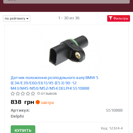
1 - 30 из 36
по рейтингу
Фильтры
Датчик положення розподільного валу BMW 5
(E34/E39/E60/E61)/X5 (E53) 90-12
M43/M45/M50/M52/M54 DELPHI SS10888
0 отзывов
838
грн
завтра
Артикул:
SS10888
Delphi
Код: 12324-4
КУПИТЬ