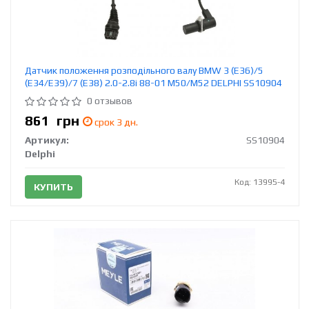
Датчик положення розподільного валу BMW 3 (E36)/5
(E34/E39)/7 (E38) 2.0-2.8i 88-01 M50/M52 DELPHI SS10904
0 отзывов
861
грн
срок 3 дн.
Артикул:
SS10904
Delphi
Код: 13995-4
КУПИТЬ