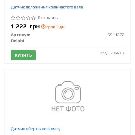
Датчик положення колінчастого вала
0 отзывов
1 222
грн
срок 3 дн.
Артикул:
SS11272
Delphi
Код: 329663-7
КУПИТЬ
Датчик обертів колінвалу