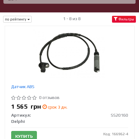
1 - 8 из 8
по рейтингу
Фильтры
Датчик ABS
0 отзывов
1 565
грн
срок 3 дн.
Артикул:
SS20160
Delphi
Код: 166962-4
КУПИТЬ