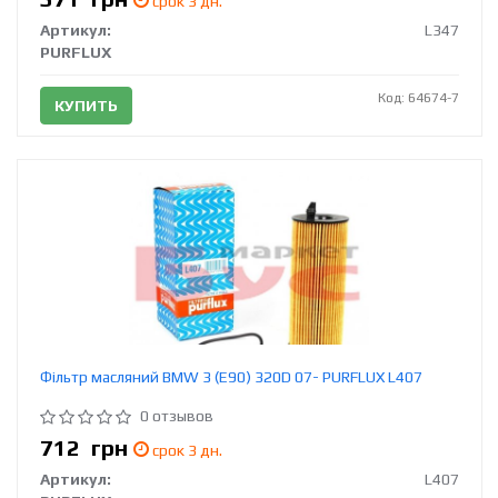
срок 3 дн.
Артикул:
L347
PURFLUX
Код: 64674-7
КУПИТЬ
Фільтр масляний BMW 3 (E90) 320D 07- PURFLUX L407
0 отзывов
712
грн
срок 3 дн.
Артикул:
L407