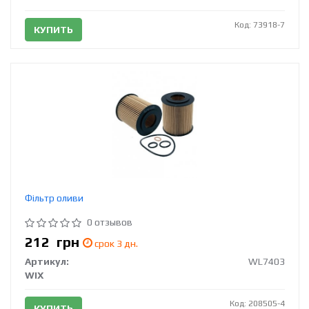
Код: 73918-7
КУПИТЬ
Фільтр оливи
0 отзывов
212
грн
срок 3 дн.
Артикул:
WL7403
WIX
Код: 208505-4
КУПИТЬ