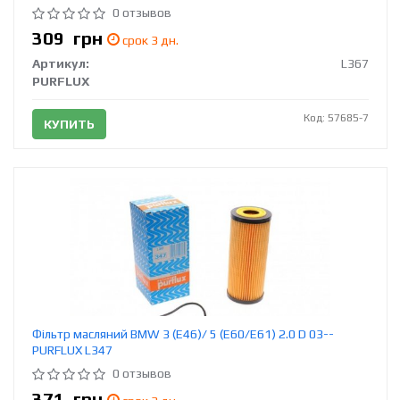
0 отзывов
309
грн
срок 3 дн.
Артикул:
L367
PURFLUX
Код: 57685-7
КУПИТЬ
Фільтр масляний BMW 3 (E46)/ 5 (E60/E61) 2.0 D 03--
PURFLUX L347
0 отзывов
371
грн