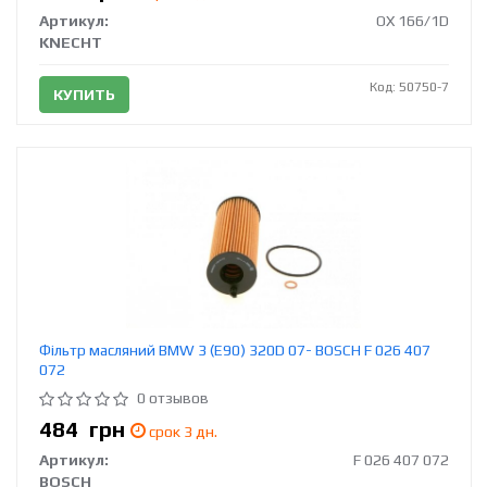
Артикул:
OX 166/1D
KNECHT
Код: 50750-7
КУПИТЬ
Фільтр масляний BMW 3 (E90) 320D 07- BOSCH F 026 407
072
0 отзывов
484
грн
срок 3 дн.
Артикул:
F 026 407 072
BOSCH