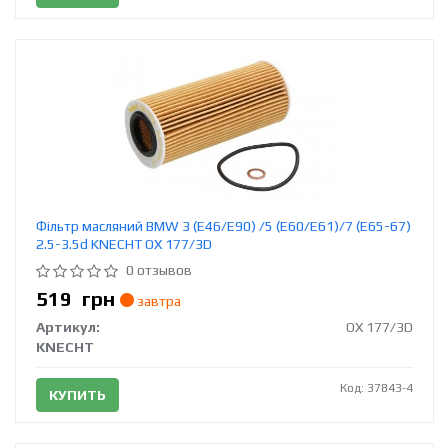
Фільтр масляний BMW 3 (E46/E90) /5 (E60/E61)/7 (E65-67)
2.5-3.5d KNECHT OX 177/3D
0 отзывов
519
грн
завтра
Артикул:
OX 177/3D
KNECHT
Код: 37843-4
КУПИТЬ