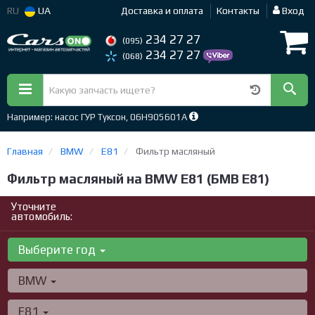
RU
UA
Доставка и оплата
Контакты
Вход
234 27 27
(095)
234 27 27
(068)
Например: насос ГУР Туксон, 06H905601A
Главная
BMW
E81
Фильтр масляный
Фильтр масляный на BMW E81 (БМВ Е81)
Уточните
автомобиль:
Выберите год
BMW
E81