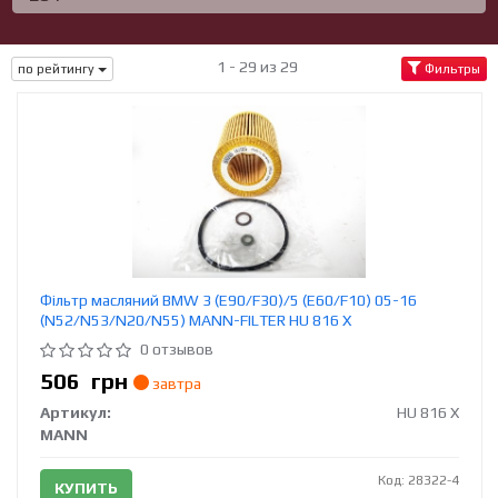
1 - 29 из 29
по рейтингу
Фильтры
Фільтр масляний BMW 3 (E90/F30)/5 (E60/F10) 05-16
(N52/N53/N20/N55) MANN-FILTER HU 816 X
0 отзывов
506
грн
завтра
Артикул:
HU 816 X
MANN
Код: 28322-4
КУПИТЬ