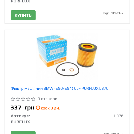
PURFLUX
Код: 78121-7
КУПИТЬ
Фільтр масляний BMW (E90/E91) 05- PURFLUX L376
0 отзывов
337
грн
срок 3 дн.
Артикул:
L376
PURFLUX
Код: 79046-7