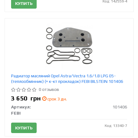
Код: 142559-4
КУПИТЬ
Радиатор масляний Opel Astra/Vectra 1.6/1.8 LPG 05-
(теплообмінник) (+ к-кт прокладок) FEBI BILSTEIN 101406
0 отзывов
3 650
грн
срок 3 дн.
Артикул:
101406
FEBI
Код: 13340-7
КУПИТЬ