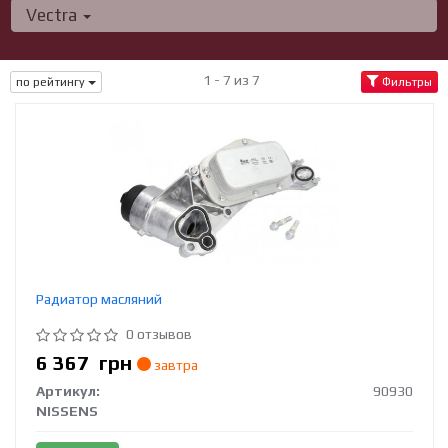
Vectra
1 - 7 из 7
по рейтингу
Фильтры
Радиатор масляний
0 отзывов
6 367
грн
завтра
Артикул:
90930
NISSENS