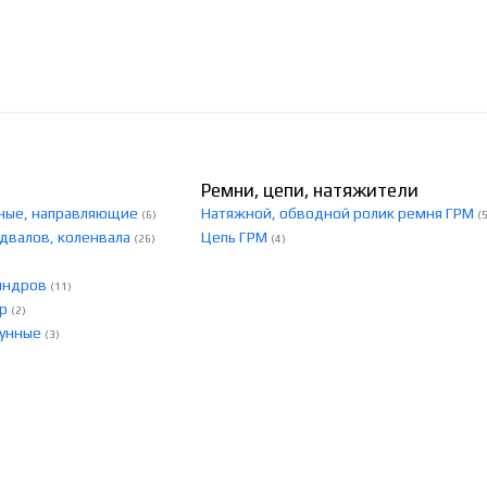
Ремни, цепи, натяжители
скные, направляющие
Натяжной, обводной ролик ремня ГРМ
(6)
(
едвалов, коленвала
Цепь ГРМ
(26)
(4)
линдров
(11)
ер
(2)
тунные
(3)