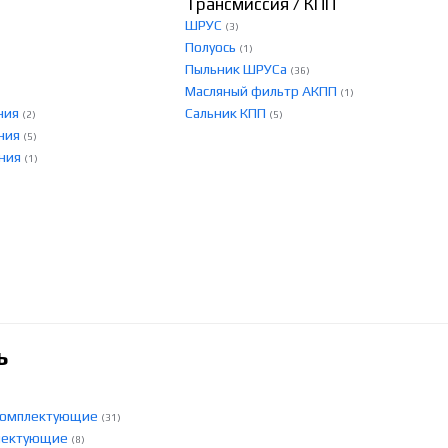
Трансмиссия / КПП
ШРУС
(3)
Полуось
(1)
Пыльник ШРУСа
(36)
Масляный фильтр АКПП
(1)
ния
Сальник КПП
(2)
(5)
ения
(5)
ения
(1)
ь
 комплектующие
(31)
плектующие
(8)