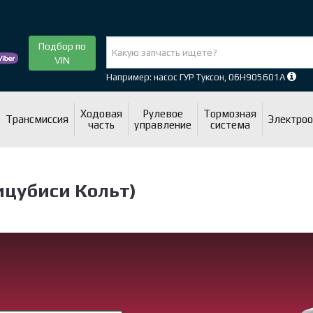
Подбор по
VIN
Например: насос ГУР Туксон, 06H905601A
Ходовая
Рулевое
Тормозная
Трансмиссия
Электро
часть
управление
система
Мицубиси Кольт)