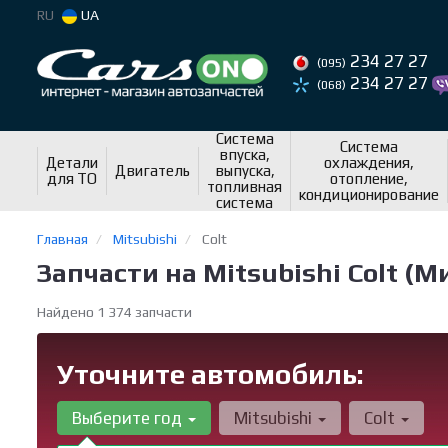
RU
UA
234 27 27
(095)
234 27 27
(068)
Система
Система
впуска,
Детали
охлаждения,
Двигатель
выпуска,
для ТО
отопление,
топливная
кондиционирование
система
Главная
Mitsubishi
Colt
Запчасти на Mitsubishi Colt (
Найдено 1 374 запчасти
Уточните автомобиль:
Выберите год
Mitsubishi
Colt