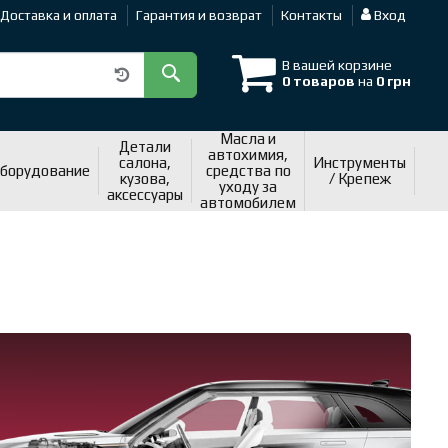
Доставка и оплата
Гарантия и возврат
Контакты
Вход
В вашей корзине
0 товаров
на
0 грн
Масла и
Детали
автохимия,
салона,
Инструменты
оборудование
средства по
кузова,
/ Крепеж
уходу за
аксессуары
автомобилем