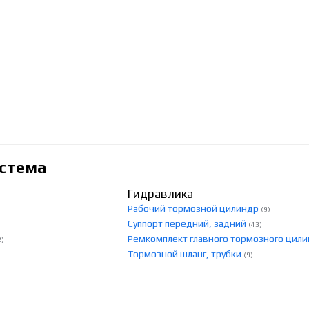
стема
Гидравлика
Рабочий тормозной цилиндр
(9)
Суппорт передний, задний
(43)
Ремкомплект главного тормозного цил
2)
Тормозной шланг, трубки
(9)