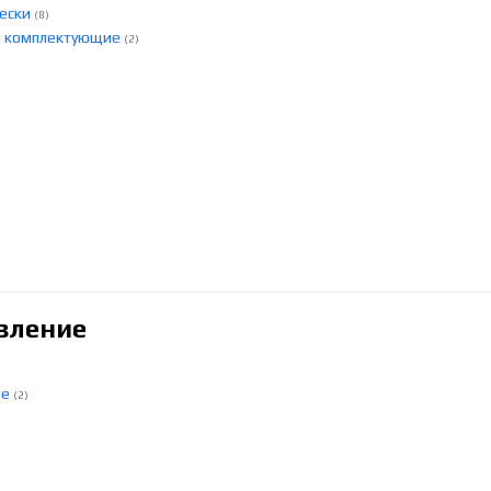
вески
(8)
ны комплектующие
(2)
вление
ие
(2)