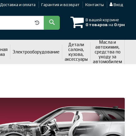
Доставка и оплата
Гарантия и возврат
Контакты
Вход
В вашей корзине
0 товаров
на
0 грн
Масла и
Детали
автохимия,
ная
салона,
Электрооборудование
средства по
ма
кузова,
уходу за
аксессуары
автомобилем