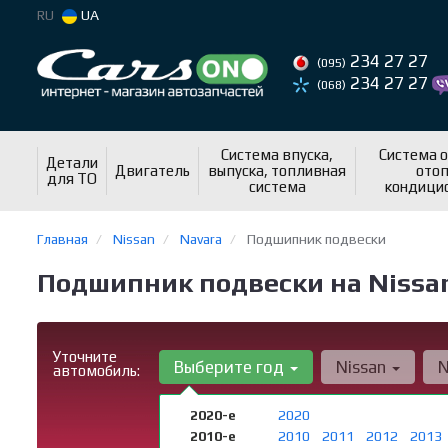
RU
UA
234 27 27
(095)
234 27 27
(068)
Система впуска,
Система 
Детали
Двигатель
выпуска, топливная
отоп
для ТО
система
кондици
Главная
Nissan
Navara
Подшипник подвески
Подшипник подвески на Nissan
Уточните
Выберите год
Nissan
N
автомобиль:
2020-е
2020
2010-е
2010
2011
2012
2013