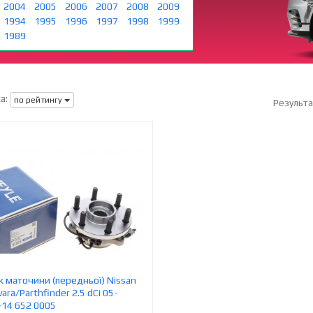
2004
2005
2006
2007
2008
2009
1994
1995
1996
1997
1998
1999
1989
а:
по рейтингу
Результ
 маточини (передньої) Nissan
ra/Parthfinder 2.5 dCi 05-
14 652 0005