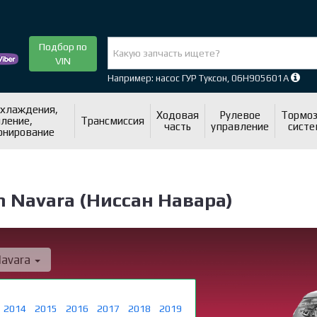
Подбор по
VIN
Например: насос ГУР Туксон, 06H905601A
охлаждения,
Ходовая
Рулевое
Тормоз
ление,
Трансмиссия
часть
управление
систе
онирование
 Navara (Ниссан Навара)
avara
2014
2015
2016
2017
2018
2019