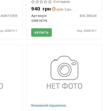
0 отзывов
940
грн
срок 3 дн.
ADN13309
Артикул:
BAC368.04
SNR NTN
од: 200875-7
Код: 200878-7
КУПИТЬ
Вижимний підшипник