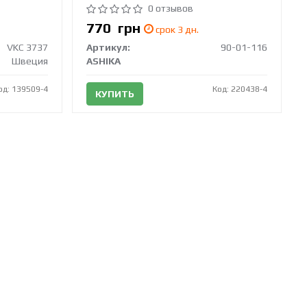
0 отзывов
770
грн
срок 3 дн.
VKC 3737
Артикул:
90-01-116
Швеция
ASHIKA
од: 139509-4
Код: 220438-4
КУПИТЬ