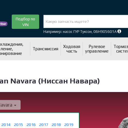
Подбор по
VIN
Например: насос ГУР Туксон, 06H905601A
охлаждения,
Ходовая
Рулевое
Тормоз
ление,
Трансмиссия
часть
управление
систе
онирование
n Navara (Ниссан Навара)
avara
2014
2015
2016
2017
2018
2019