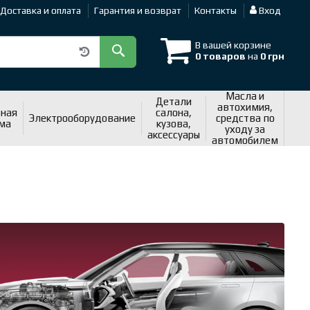
Доставка и оплата
Гарантия и возврат
Контакты
Вход
В вашей корзине
0 товаров
на
0 грн
Масла и
Детали
автохимия,
ная
салона,
Электрооборудование
средства по
ма
кузова,
уходу за
аксессуары
автомобилем