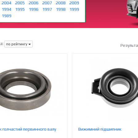
2004
2005
2006
2007
2008
2009
1994
1995
1996
1997
1998
1999
1989
а:
по рейтингу
Результ
 голчастий первинного валу
Вижимний підшипник