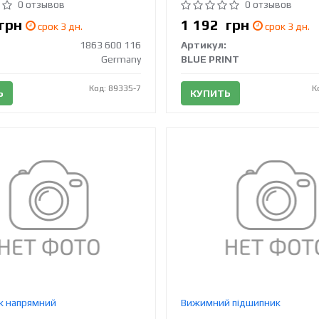
0 отзывов
0 отзывов
грн
1 192
грн
срок 3 дн.
срок 3 дн.
1863 600 116
Артикул:
Germany
BLUE PRINT
Код: 89335-7
К
Ь
КУПИТЬ
к напрямний
Вижимний підшипник