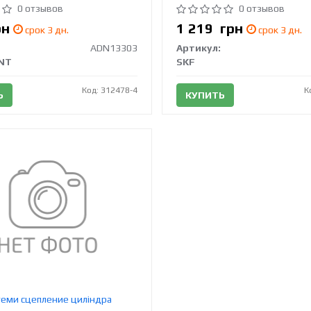
0 отзывов
0 отзывов
рн
1 219
грн
срок 3 дн.
срок 3 дн.
ADN13303
Артикул:
INT
SKF
Код: 312478-4
К
Ь
КУПИТЬ
теми сцепление циліндра