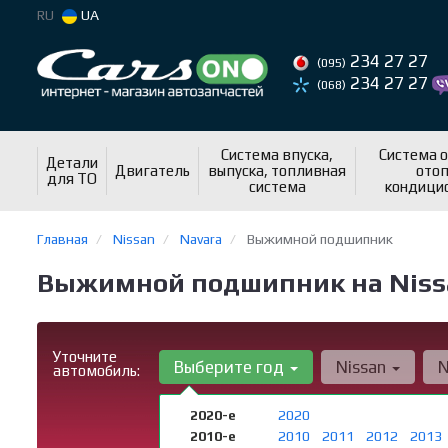
RU
UA
234 27 27
(095)
234 27 27
(068)
Система впуска,
Система 
Детали
Двигатель
выпуска, топливная
отоп
для ТО
система
кондици
Главная
Nissan
Navara
Выжимной подшипник
Выжимной подшипник на Nissa
Уточните
Выберите год
Nissan
N
автомобиль:
2020-е
2020
2010-е
2010
2011
2012
2013