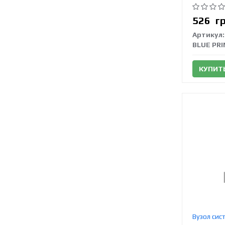
526
г
Артикул:
BLUE PR
КУПИТ
Вузол сис