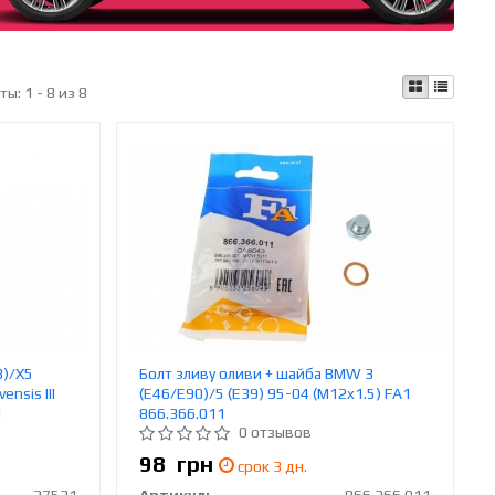
аты:
1 - 8 из 8
3)/X5
Болт зливу оливи + шайба BMW 3
ensis III
(E46/E90)/5 (E39) 95-04 (M12x1.5) FA1
1
866.366.011
0 отзывов
98
грн
срок 3 дн.