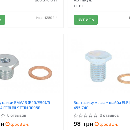
866.370.011
Артикул:
FEBI
Код: 12804-4
Ь
КУПИТЬ
у оливи BMW 3 (E46/E90)/5
Болт зливу масла + шайба ELR
04 FEBI BILSTEIN 30968
455.740
0 отзывов
0 отзывов
рн
98
грн
срок 3 дн.
срок 3 дн.