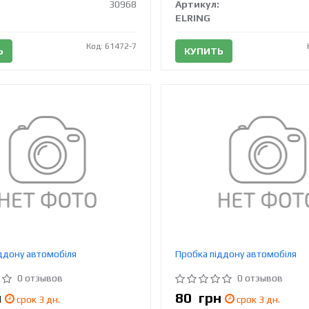
30968
Артикул:
ELRING
Код: 61472-7
Ь
КУПИТЬ
ддону автомобіля
Пробка піддону автомобіля
0 отзывов
0 отзывов
н
80
грн
срок 3 дн.
срок 3 дн.