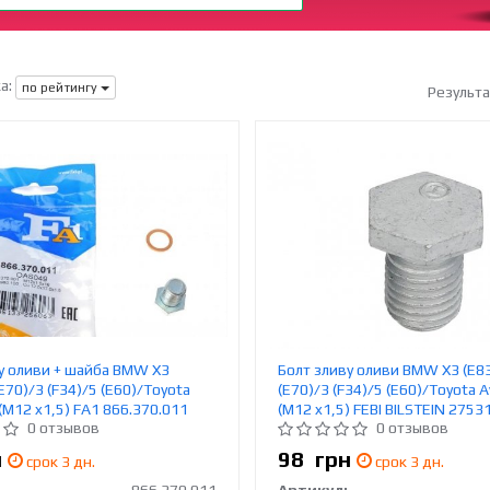
а:
по рейтингу
Результ
у оливи + шайба BMW X3
Болт зливу оливи BMW X3 (E8
E70)/3 (F34)/5 (E60)/Toyota
(E70)/3 (F34)/5 (E60)/Toyota Av
I (M12 x1,5) FA1 866.370.011
(M12 x1,5) FEBI BILSTEIN 2753
0 отзывов
0 отзывов
н
98
грн
срок 3 дн.
срок 3 дн.