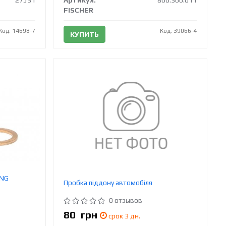
27531
Артикул:
866.366.011
FISCHER
Код: 14698-7
Код: 39066-4
КУПИТЬ
ING
Пробка піддону автомобіля
0 отзывов
80
грн
срок 3 дн.