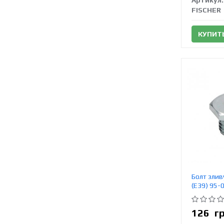
Артикул:
FISCHER
КУПИТ
Болт злив
(E39) 95-
126
г