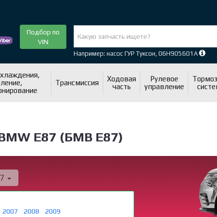
Подбор по
VIN
Например: насос ГУР Туксон, 06H905601A
охлаждения,
Ходовая
Рулевое
Тормоз
ление,
Трансмиссия
часть
управление
систе
онирование
 BMW E87 (БМВ Е87)
87
2007
2008
2009