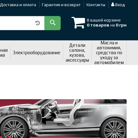
Доставка и оплата
Гарантия и возврат
Контакты
Вход
В вашей корзине
0 товаров
на
0 грн
Масла и
Детали
автохимия,
ная
салона,
Электрооборудование
средства по
ма
кузова,
уходу за
аксессуары
автомобилем