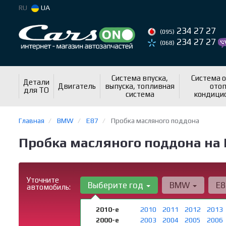
RU
UA
234 27 27
(095)
234 27 27
(068)
Система впуска,
Система 
Детали
Двигатель
выпуска, топливная
отоп
для ТО
система
кондици
Главная
BMW
E87
Пробка масляного поддона
Пробка масляного поддона на
Уточните
Выберите год
BMW
E
автомобиль:
2010-е
2010
2011
2012
2013
2000-е
2003
2004
2005
2006