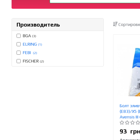
Производитель
Сортировк
BGA
(3)
ELRING
(1)
FEBI
(2)
FISCHER
(2)
Болт злив
(E83)/X5 (
Avensis II
93
гр