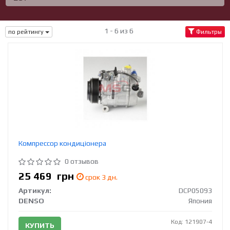
1 - 6 из 6
по рейтингу
Фильтры
Компрессор кондиціонера
0 отзывов
25 469
грн
срок 3 дн.
Артикул:
DCP05093
DENSO
Япония
Код: 121907-4
КУПИТЬ