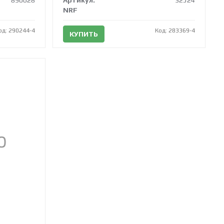
890628
Артикул:
32524
NRF
од: 290244-4
Код: 283369-4
КУПИТЬ