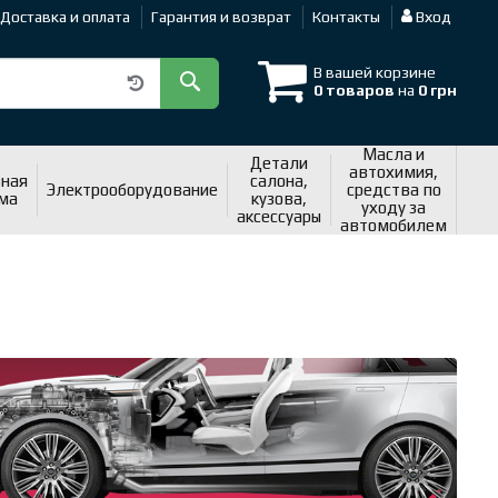
Доставка и оплата
Гарантия и возврат
Контакты
Вход
В вашей корзине
0 товаров
на
0 грн
Масла и
Детали
автохимия,
ная
салона,
Электрооборудование
средства по
ма
кузова,
уходу за
аксессуары
автомобилем