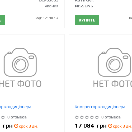
DCP05093
Артикул:
Япония
NISSENS
Код: 121907-4
К
Ь
КУПИТЬ
ор кондиціонера
Компрессор кондиціонера
0 отзывов
0 отзывов
5
грн
17 084
грн
срок 3 дн.
срок 3 дн.