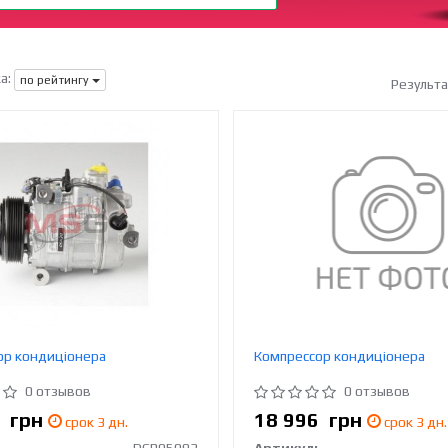
а:
по рейтингу
Результ
ор кондиціонера
Компрессор кондиціонера
0 отзывов
0 отзывов
9
грн
18 996
грн
срок 3 дн.
срок 3 дн.