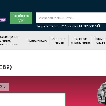
Подбор по
VIN
Например: насос ГУР Туксон, 06H905601A
охлаждения,
Ходовая
Рулевое
Тормоз
ление,
Трансмиссия
часть
управление
систе
онирование
Е82)
82