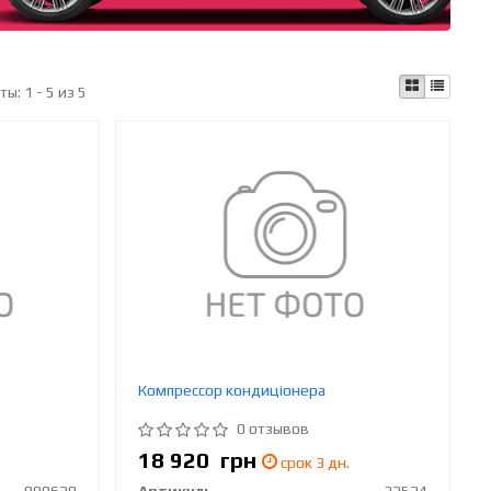
аты:
1 - 5 из 5
Компрессор кондиціонера
0 отзывов
18 920
грн
срок 3 дн.