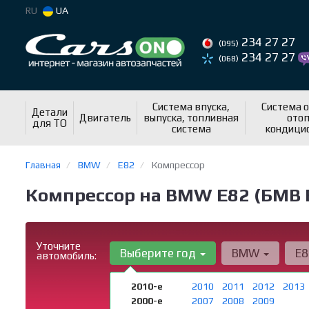
RU
UA
234 27 27
(095)
234 27 27
(068)
Система впуска,
Система 
Детали
Двигатель
выпуска, топливная
отоп
для ТО
система
кондици
Главная
BMW
E82
Компрессор
Компрессор на BMW E82 (БМВ 
Уточните
Выберите год
BMW
E
автомобиль:
2010-е
2010
2011
2012
2013
2000-е
2007
2008
2009