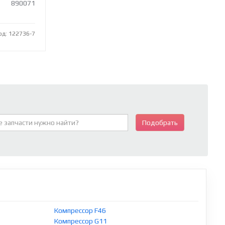
890071
од: 122736-7
Подобрать
Компрессор F46
Компрессор G11