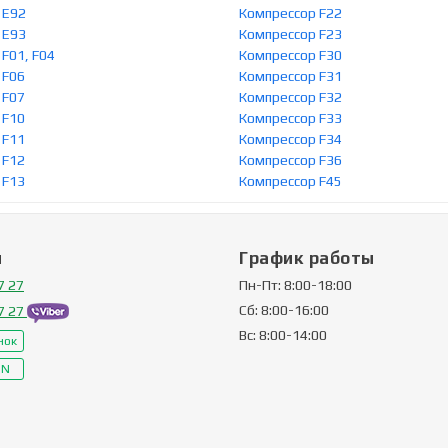
 E92
Компрессор F22
 E93
Компрессор F23
F01, F04
Компрессор F30
 F06
Компрессор F31
 F07
Компрессор F32
 F10
Компрессор F33
 F11
Компрессор F34
 F12
Компрессор F36
 F13
Компрессор F45
ы
График работы
7 27
Пн-Пт: 8:00-18:00
Сб: 8:00-16:00
7 27
Вс: 8:00-14:00
нок
IN