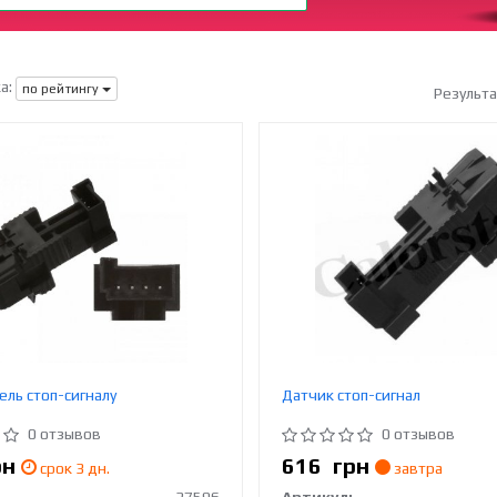
а:
по рейтингу
Результ
ль стоп-сигналу
Датчик стоп-сигнал
0 отзывов
0 отзывов
рн
616
грн
срок 3 дн.
завтра