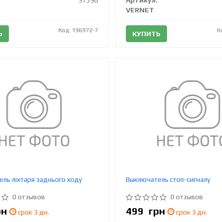
37596
Артикул:
VERNET
Код: 196972-7
К
Ь
КУПИТЬ
ль ліхтаря заднього ходу
Выключатель стоп-сигналу
0 отзывов
0 отзывов
рн
499
грн
срок 3 дн.
срок 3 дн.