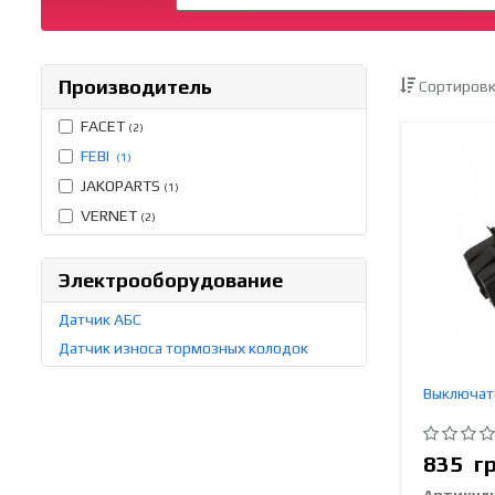
Производитель
Сортировк
FACET
(2)
FEBI
(1)
JAKOPARTS
(1)
VERNET
(2)
Электрооборудование
Датчик АБС
Датчик износа тормозных колодок
Выключате
835
г