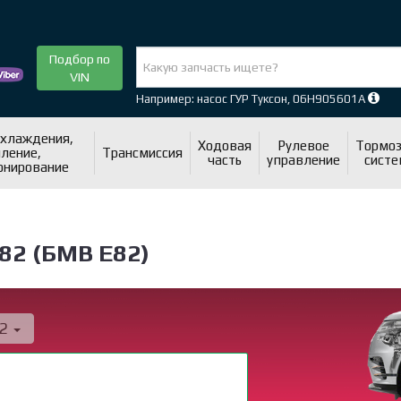
Подбор по
VIN
Например: насос ГУР Туксон, 06H905601A
охлаждения,
Ходовая
Рулевое
Тормоз
ление,
Трансмиссия
часть
управление
систе
онирование
82 (БМВ Е82)
82