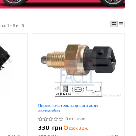
аты:
1 - 6 из 6
Переключатель заднього ходу
автомобіля
0 отзывов
330
грн
срок 3 дн.