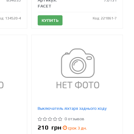
BS4635
Артикул:
7.6131
FACET
од: 134520-4
Код: 221861-7
КУПИТЬ
Выключатель ліхтаря заднього ходу
0 отзывов
210
грн
срок 3 дн.