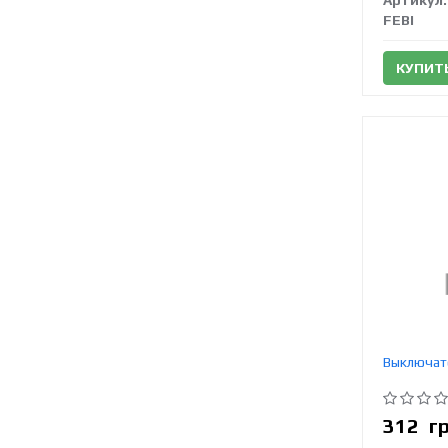
Артикул:
FEBI
КУПИТ
Выключате
312
г