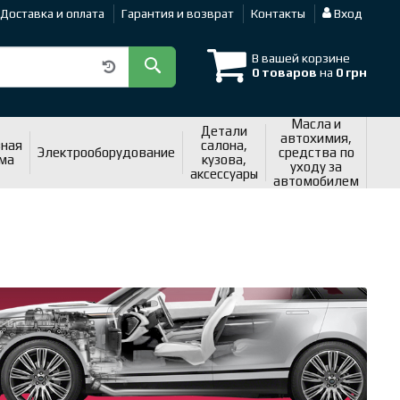
Доставка и оплата
Гарантия и возврат
Контакты
Вход
В вашей корзине
0 товаров
на
0 грн
Масла и
Детали
автохимия,
ная
салона,
Электрооборудование
средства по
ма
кузова,
уходу за
аксессуары
автомобилем