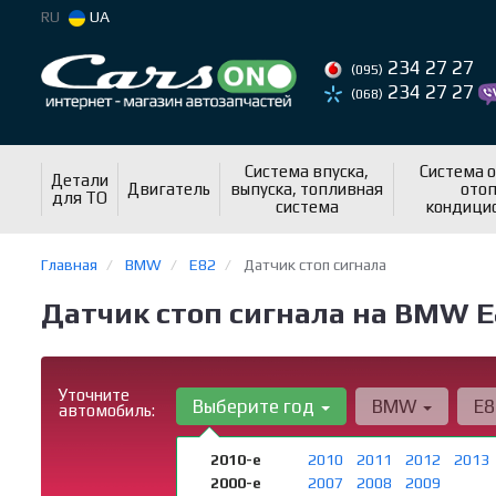
RU
UA
234 27 27
(095)
234 27 27
(068)
Система впуска,
Система 
Детали
Двигатель
выпуска, топливная
отоп
для ТО
система
кондици
Главная
BMW
E82
Датчик стоп сигнала
Датчик стоп сигнала на BMW E
Уточните
Выберите год
BMW
E
автомобиль:
2010-е
2010
2011
2012
2013
2000-е
2007
2008
2009