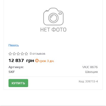
Піввісь
0 отзывов
12 837
грн
срок 3 дн.
Артикул:
VKJC 8676
SKF
Швеция
Код: 339772-4
КУПИТЬ