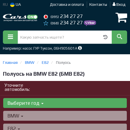
RU
UA
Доставка и оплата
Контакты
Вход
234 27 27
(095)
234 27 27
(068)
Например: насос ГУР Туксон, 06H905601A
Главная
BMW
E82
Полуось
Полуось на BMW E82 (БМВ Е82)
Уточните
автомобиль:
Выберите год
BMW
E82