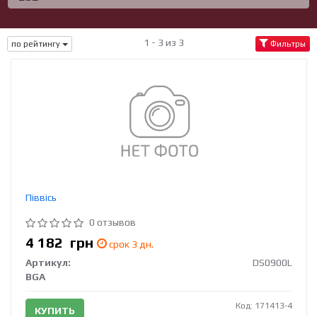
1 - 3 из 3
по рейтингу
Фильтры
Піввісь
0 отзывов
4 182
грн
срок 3 дн.
Артикул:
DS0900L
BGA
Код: 171413-4
КУПИТЬ