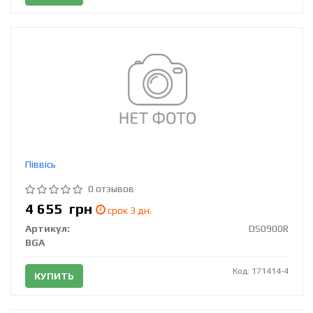
Піввісь
0 отзывов
4 655
грн
срок 3 дн.
Артикул:
DS0900R
BGA
Код: 171414-4
КУПИТЬ