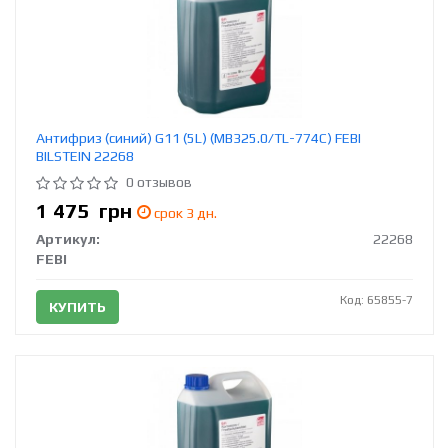
Антифриз (синий) G11 (5L) (MB325.0/TL-774C) FEBI
BILSTEIN 22268
0 отзывов
1 475
грн
срок 3 дн.
Артикул:
22268
FEBI
Код: 65855-7
КУПИТЬ