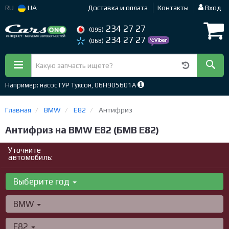
RU
UA
Доставка и оплата
Контакты
Вход
234 27 27
(095)
234 27 27
(068)
Например: насос ГУР Туксон, 06H905601A
Главная
BMW
E82
Антифриз
Антифриз на BMW E82 (БМВ Е82)
Уточните
автомобиль:
Выберите год
BMW
E82