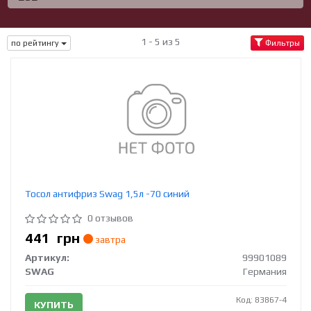
1 - 5 из 5
по рейтингу
Фильтры
Тосол антифриз Swag 1,5л -70 синий
0 отзывов
441
грн
завтра
Артикул:
99901089
SWAG
Германия
Код: 83867-4
КУПИТЬ