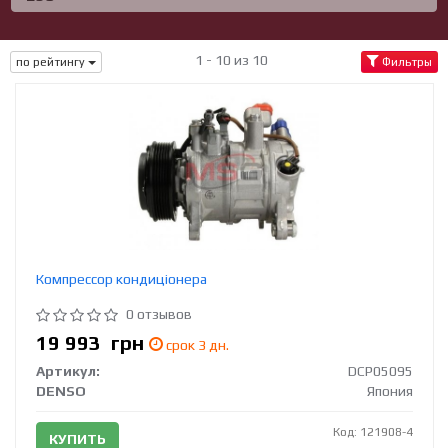
1 - 10 из 10
по рейтингу
Фильтры
Компрессор кондиціонера
0 отзывов
19 993
грн
срок 3 дн.
Артикул:
DCP05095
DENSO
Япония
Код: 121908-4
КУПИТЬ