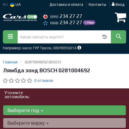
RU
UA
Доставка и оплата
Контакты
Вход
234 27 27
(095)
234 27 27
(068)
Например: насос ГУР Туксон, 06H905601A
Главная
0281004692 BOSCH
Лямбда зонд BOSCH 0281004692
0 отзывов
Уточните
автомобиль:
Выберите год
Выберите марку