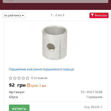
1 - 2 из 2
по рейтингу
Фильтры
Підшипник ковзання поршневого пальця
0 отзывов
92
грн
срок 3 дн.
Артикул:
55-3567 SEMI
Glyco
Германия
Код: 88250-7
КУПИТЬ