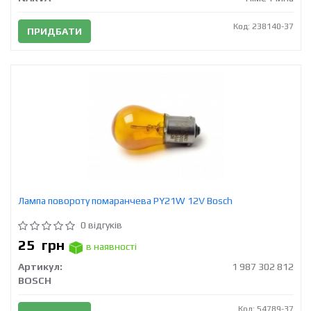
Код: 238140-37
ПРИДБАТИ
Лампа повороту помаранчева PY21W 12V Bosch
0 відгуків
25
грн
в наявності
Артикул:
1 987 302 812
BOSCH
Код: 54789-37