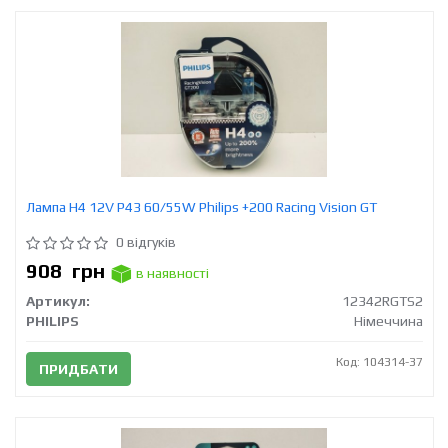
Лампа H4 12V Р43 60/55W Philips +200 Racing Vision GT
0 відгуків
908
грн
в наявності
Артикул:
12342RGTS2
PHILIPS
Німеччина
Код: 104314-37
ПРИДБАТИ