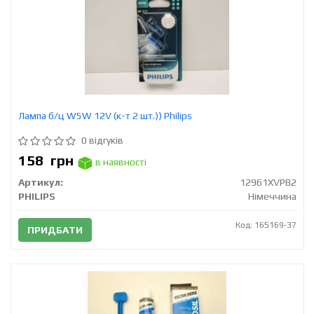
Лампа б/ц W5W 12V (к-т 2 шт.)) Philips
0 відгуків
158
грн
в наявності
Артикул:
12961XVPB2
PHILIPS
Німеччина
Код: 165169-37
ПРИДБАТИ