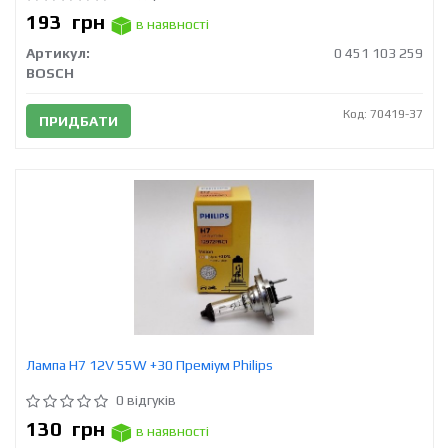
193
грн
в наявності
Артикул:
0 451 103 259
BOSCH
Код: 70419-37
ПРИДБАТИ
Лампа H7 12V 55W +30 Преміум Philips
0 відгуків
130
грн
в наявності