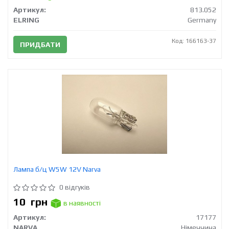
Артикул:
813.052
ELRING
Germany
Код: 166163-37
ПРИДБАТИ
Лампа б/ц W5W 12V Narva
0 відгуків
10
грн
в наявності
Артикул:
17177
NARVA
Німеччина