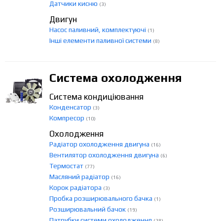
Датчики кисню
(3)
Двигун
Насос паливний, комплектуючі
(1)
Інші елементи паливної системи
(8)
Система охолодження
Система кондиціювання
Конденсатор
(3)
Компресор
(10)
Охолодження
Радіатор охолодження двигуна
(16)
Вентилятор охолодження двигуна
(6)
Термостат
(77)
Масляний радіатор
(16)
Корок радіатора
(3)
Пробка розширювального бачка
(1)
Розширювальний бачок
(19)
Патрубки системи охолодження
(28)