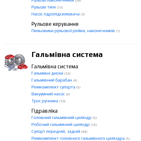
Рульові наконечники
(28)
Рульові тяги
(13)
Насос гідропідсилювача
(3)
Рульове керування
Пильовики рульової рейки, наконечників
(1)
Гальмівна система
Гальмівна система
Гальмівні диски
(33)
Гальмівний барабан
(4)
Ремкомплект супорта
(5)
Вакуумний насос
(4)
Трос ручника
(10)
Гідравліка
Головний гальмівний циліндр
(5)
Робочий гальмівний циліндр
(16)
Супорт передній, задній
(48)
Ремкомплект головного гальмівного циліндра
(5)