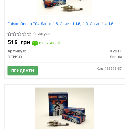
Свічки Denso T04 Ланос 1.6, Лачетті 1.6, 1.8, Логан 1.4,1.6
0 відгуків
516
грн
в наявності
Артикул:
K20TT
DENSO
Японія
Код: 135973-37
ПРИДБАТИ