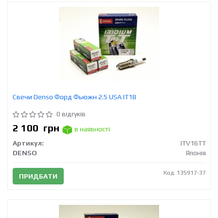
Свечи Denso Форд Фьюжн 2.5 USA IT18
0 відгуків
2 100
грн
в наявності
Артикул:
ITV16TT
DENSO
Японія
Код: 135917-37
ПРИДБАТИ