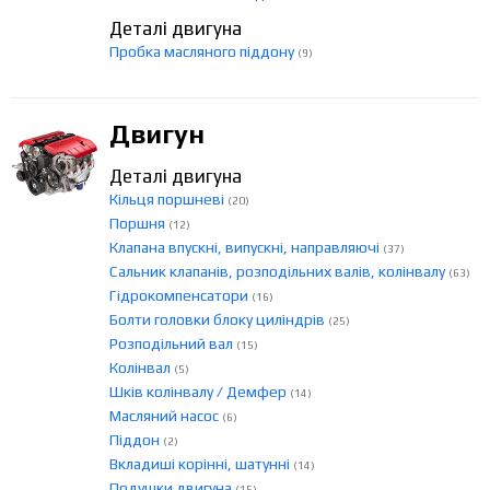
Деталі двигуна
Пробка масляного піддону
(9)
Двигун
Деталі двигуна
Кільця поршневі
(20)
Поршня
(12)
Клапана впускні, випускні, направляючі
(37)
Сальник клапанів, розподільних валів, колінвалу
(63)
Гідрокомпенсатори
(16)
Болти головки блоку циліндрів
(25)
Розподільний вал
(15)
Колінвал
(5)
Шків колінвалу / Демфер
(14)
Масляний насос
(6)
Піддон
(2)
Вкладиші корінні, шатунні
(14)
Подушки двигуна
(15)