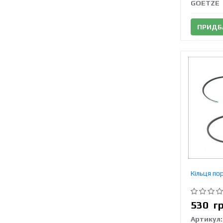
GOETZE
ПРИДБ
Кільця по
530
г
Артикул: