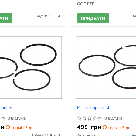
GOETZE
Код: 152557-4
К
АТИ
ПРИДБАТИ
ршневі
Кільця поршневі
0 відгуків
0 відгуків
рн
499
грн
термін 3 дн.
термін 3 дн.
08-990100-00
Артикул:
08