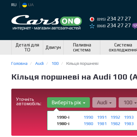
RU
UA
234 27 27
(095)
234 27 27
(068)
Деталі для
Паливна
Система
Двигун
ТО
система
охолодженн
Головна
Audi
100
Кільця поршневі
Кільця поршневі на Audi 100 (А
Уточніть
Виберіть рік
Audi
100
автомобіль:
1990-і
1990
1991
1992
1993
1980-і
1980
1981
1982
1983