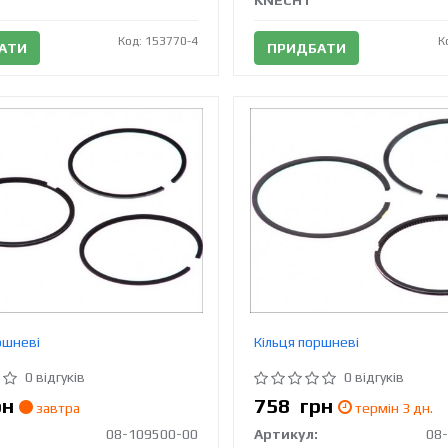
KNECHT
Код: 153770-4
К
АТИ
ПРИДБАТИ
ршневі
Кільця поршневі
0 відгуків
0 відгуків
рн
758
грн
завтра
термін 3 дн.
08-109500-00
Артикул:
08