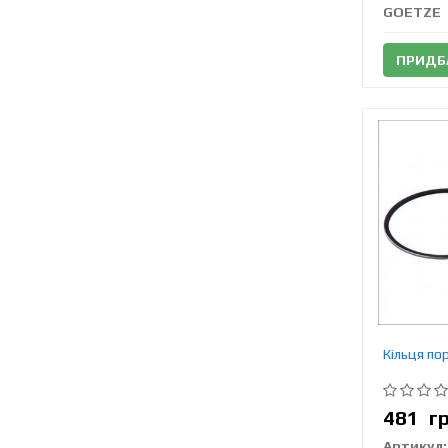
GOETZE
ПРИДБ
Кільця по
481
г
Артикул: