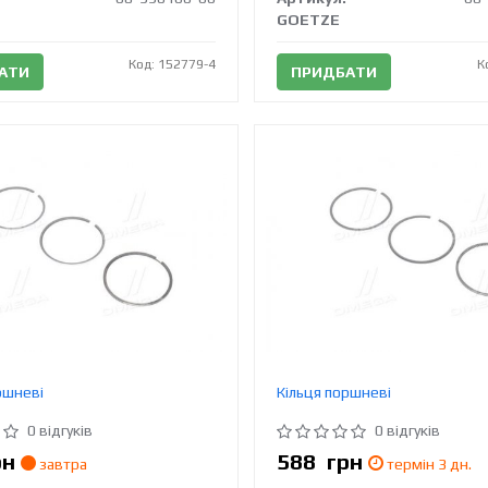
GOETZE
Код: 152779-4
К
АТИ
ПРИДБАТИ
ршневі
Кільця поршневі
0 відгуків
0 відгуків
рн
588
грн
завтра
термін 3 дн.