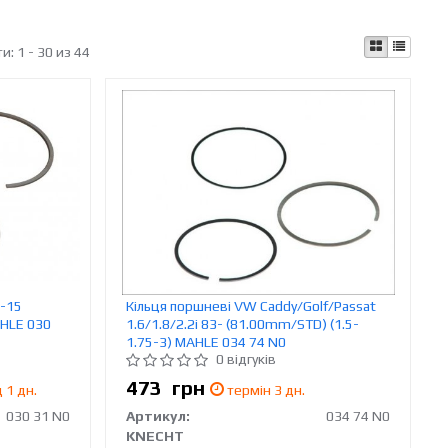
ти:
1 - 30 из 44
3-15
Кільця поршневі VW Caddy/Golf/Passat
AHLE 030
1.6/1.8/2.2i 83- (81.00mm/STD) (1.5-
1.75-3) MAHLE 034 74 N0
0 відгуків
473
грн
 1 дн.
термін 3 дн.
030 31 N0
Артикул:
034 74 N0
KNECHT