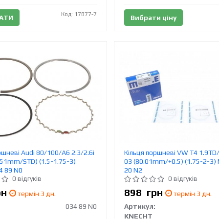
Код: 17877-7
АТИ
Вибрати ціну
ршневі Audi 80/100/A6 2.3/2.6i
Кільця поршневі VW T4 1.9TD/
.51mm/STD) (1.5-1.75-3)
03 (80.01mm/+0.5) (1.75-2-3)
4 89 N0
20 N2
0 відгуків
0 відгуків
рн
898
грн
термін 3 дн.
термін 3 дн.
034 89 N0
Артикул:
KNECHT