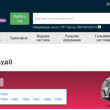
До
Підбір з
VIN
Наприклад: насос ГУР Туксон, 06H905601A
Ходова
Рульове
Гальмів
Трансмісія
я
частина
керування
систем
уді)
1994
1984
1985
1986
1987
1988
1989