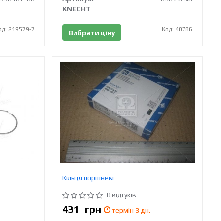
KNECHT
од: 219579-7
Код: 40786
Вибрати ціну
Кільця поршневі
0 відгуків
431
грн
термін 3 дн.