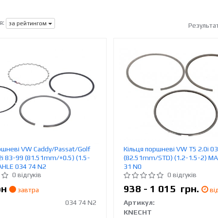
я:
за рейтингом
Результа
ршневі VW Caddy/Passat/Golf
Кільця поршневі VW T5 2.0i 0
2i 83-99 (81.51mm/+0.5) (1.5-
(82.51mm/STD) (1.2-1.5-2) M
AHLE 034 74 N2
31 N0
0 відгуків
0 відгуків
рн
938 - 1 015
грн.
завтра
від
034 74 N2
Артикул:
KNECHT