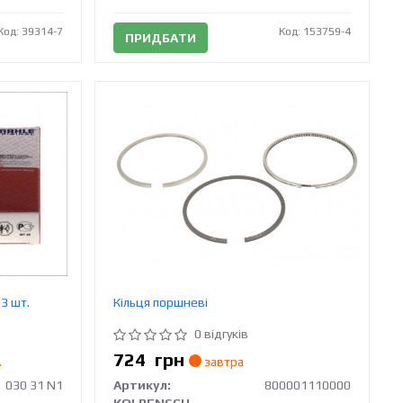
Код: 39314-7
Код: 153759-4
ПРИДБАТИ
3 шт.
Кільця поршневі
0 відгуків
724
грн
.
завтра
030 31 N1
Артикул:
800001110000