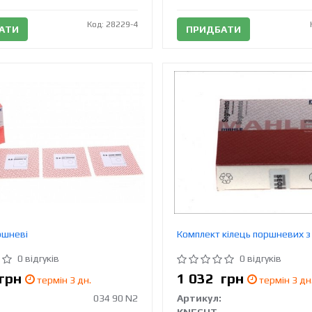
Код: 28229-4
АТИ
ПРИДБАТИ
ршневі
Комплект кілець поршневих з 
0 відгуків
0 відгуків
грн
1 032
грн
термін 3 дн.
термін 3 дн
034 90 N2
Артикул: