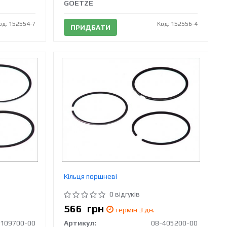
GOETZE
од: 152554-7
Код: 152556-4
ПРИДБАТИ
Кільця поршневі
0 відгуків
566
грн
термін 3 дн.
-109700-00
Артикул:
08-405200-00