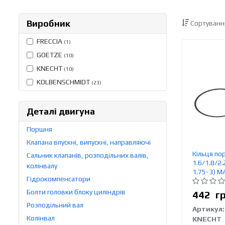
Виробник
Сортуванн
FRECCIA
(1)
GOETZE
(10)
KNECHT
(10)
KOLBENSCHMIDT
(23)
Деталі двигуна
Поршня
Клапана впускні, випускні, направляючі
Кільця по
Сальник клапанів, розподільних валів,
1.6/1.8/2.
колінвалу
1.75-3) M
Гідрокомпенсатори
Болти головки блоку циліндрів
442
г
Розподільний вал
Артикул:
Колінвал
KNECHT