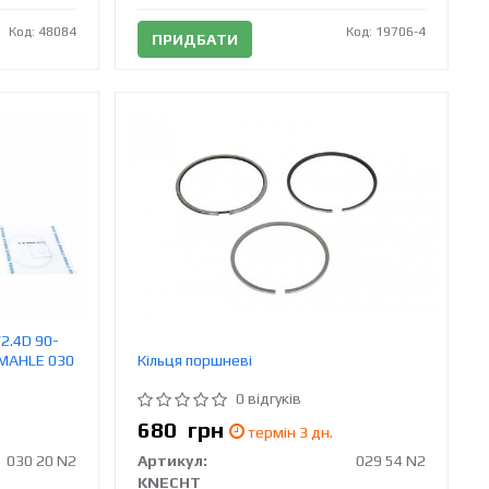
Код: 48084
Код: 19706-4
ПРИДБАТИ
2.4D 90-
 MAHLE 030
Кільця поршневі
0 відгуків
680
грн
термін 3 дн.
030 20 N2
Артикул:
029 54 N2
KNECHT