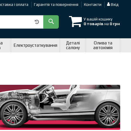
ставка і оплата
Гарантія та повернення
Контакти
Вхід
У вашій кошику
0 товарів
на
0 грн
на
Деталі
Олива та
Електроустаткування
а
салону
автохімія