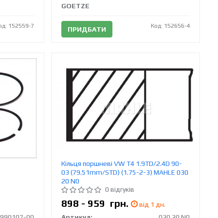
GOETZE
од: 152559-7
Код: 152656-4
ПРИДБАТИ
Кільця поршневі VW T4 1.9TD/2.4D 90-
03 (79.51mm/STD) (1.75-2-3) MAHLE 030
20 N0
0 відгуків
898 - 959
грн.
від 1 дн.
-990107-00
Артикул:
030 20 N0