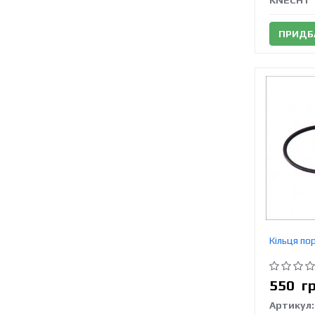
KNECHT
ПРИДБ
Кільця по
550
г
Артикул: