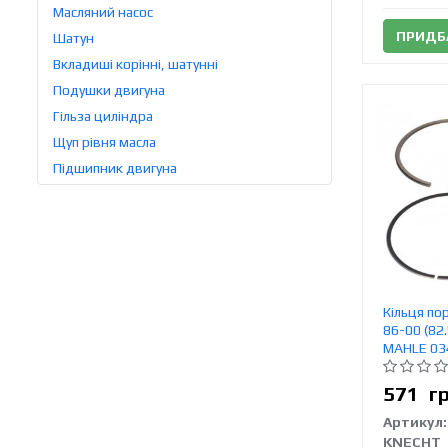
Масляний насос
ПРИДБ
Шатун
Вкладиші корінні, шатунні
Подушки двигуна
Гільза циліндра
Щуп рівня масла
Підшипник двигуна
Кільця по
86-00 (82
MAHLE 03
571
г
Артикул:
KNECHT