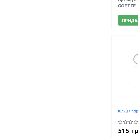
GOETZE
ПРИДБ
Кільця по
515
г