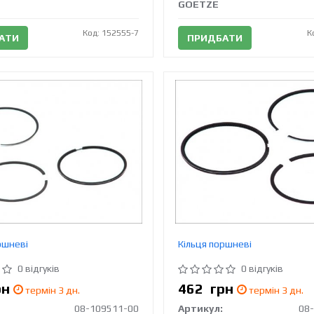
GOETZE
Код: 152555-7
К
АТИ
ПРИДБАТИ
ршневі
Кільця поршневі
0 відгуків
0 відгуків
рн
462
грн
термін 3 дн.
термін 3 дн.
08-109511-00
Артикул:
08