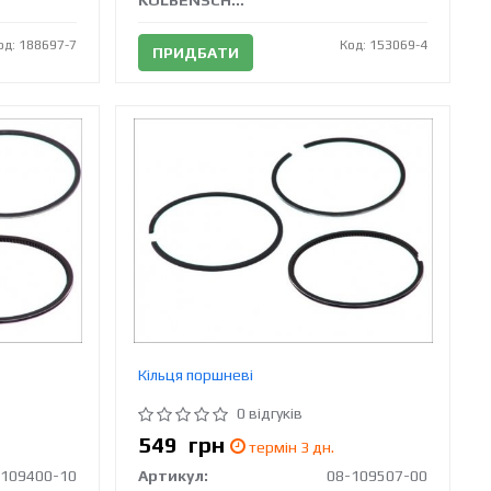
KOLBENSCHMIDT
од: 188697-7
Код: 153069-4
ПРИДБАТИ
Кільця поршневі
0 відгуків
549
грн
термін 3 дн.
-109400-10
Артикул:
08-109507-00