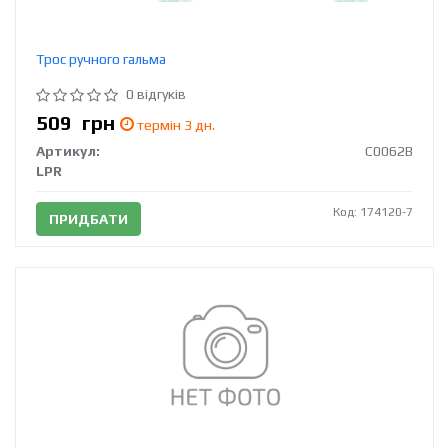
Трос ручного гальма
0 відгуків
509
грн
термін 3 дн.
Артикул:
C0062B
LPR
Код: 174120-7
ПРИДБАТИ