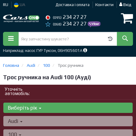
RU
UA
Доставка і оплата
Контакти
Вхід
234 27 27
(095)
234 27 27
(068)
Наприклад: насос ГУР Туксон, 06H905601A
Головна
Audi
100
Трос ручника
Трос ручника на Audi 100 (Ауді)
Уточніть
автомобіль:
Виберіть рік
Audi
100