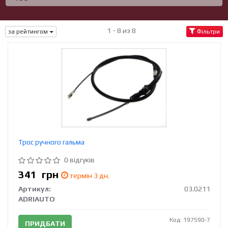
1 - 8 из 8
за рейтингом
Фільтри
Трос ручного гальма
0 відгуків
341
грн
термін 3 дн.
Артикул:
03.0211
ADRIAUTO
Код: 197590-7
ПРИДБАТИ