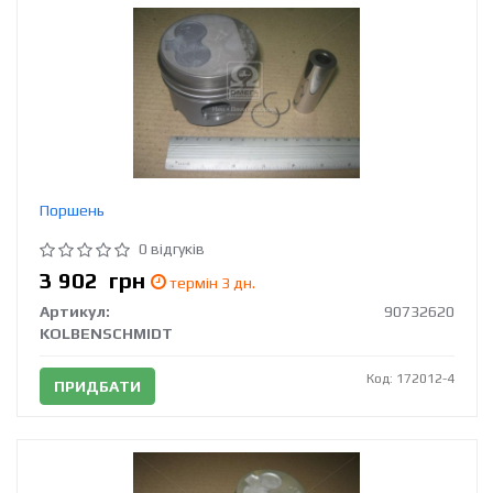
Поршень
0 відгуків
3 902
грн
термін 3 дн.
Артикул:
90732620
KOLBENSCHMIDT
Код: 172012-4
ПРИДБАТИ