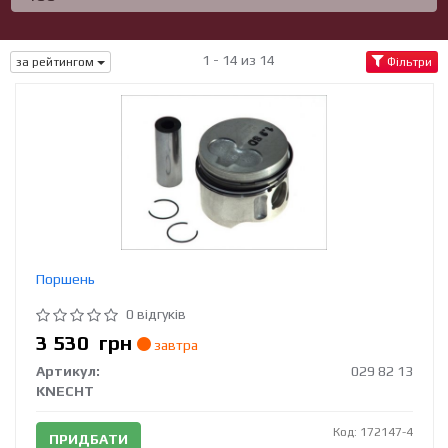
1 - 14 из 14
за рейтингом
Фільтри
Поршень
0 відгуків
3 530
грн
завтра
Артикул:
029 82 13
KNECHT
Код: 172147-4
ПРИДБАТИ