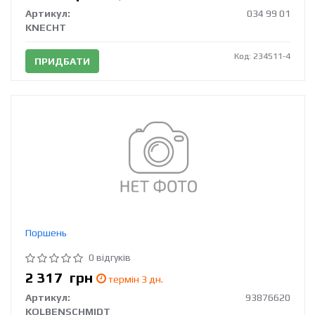
Артикул:
034 99 01
KNECHT
Код: 234511-4
ПРИДБАТИ
Поршень
0 відгуків
2 317
грн
термін 3 дн.
Артикул:
93876620
KOLBENSCHMIDT