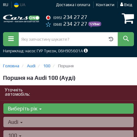
RU
UA
Доставка і оплата
Контакти
Вхід
234 27 27
(095)
234 27 27
(068)
Наприклад: насос ГУР Туксон, 06H905601A
Головна
Audi
100
Поршня
Поршня на Audi 100 (Ауді)
Уточніть
автомобіль:
Виберіть рік
Audi
100