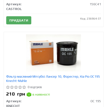
Артикул:
156C41
CASTROL
Код: 236964-37
ПРИДБАТИ
Фільтр масляний Мітсубісі Лансер 10, Форестер, Кіа Ріо OC195
Knecht-Mahle
0 відгуків
210
грн
в наявності
Артикул:
OC 195
KNECHT