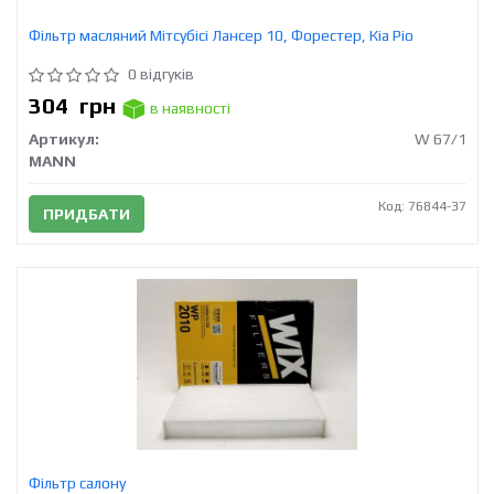
Фільтр масляний Мітсубісі Лансер 10, Форестер, Кіа Ріо
0 відгуків
304
грн
в наявності
Артикул:
W 67/1
MANN
Код: 76844-37
ПРИДБАТИ
Фільтр салону