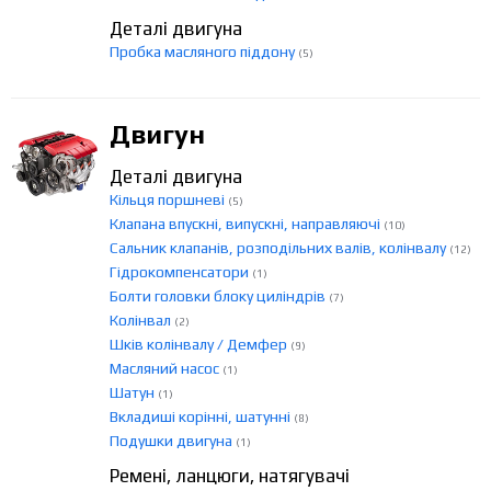
Деталі двигуна
Пробка масляного піддону
(5)
Двигун
Деталі двигуна
Кільця поршневі
(5)
Клапана впускні, випускні, направляючі
(10)
Сальник клапанів, розподільних валів, колінвалу
(12)
Гідрокомпенсатори
(1)
Болти головки блоку циліндрів
(7)
Колінвал
(2)
Шків колінвалу / Демфер
(9)
Масляний насос
(1)
Шатун
(1)
Вкладиші корінні, шатунні
(8)
Подушки двигуна
(1)
Ремені, ланцюги, натягувачі