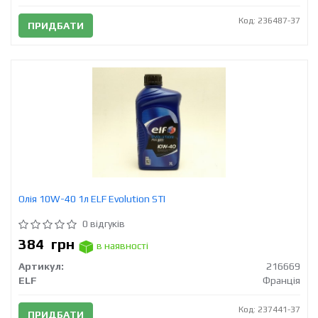
Код: 236487-37
ПРИДБАТИ
Олія 10W-40 1л ELF Evolution STI
0 відгуків
384
грн
в наявності
Артикул:
216669
ELF
Франція
Код: 237441-37
ПРИДБАТИ