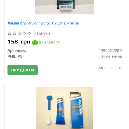
Лампа б/ц W5W 12V (к-т 2 шт.)) Philips
0 відгуків
158
грн
в наявності
Артикул:
12961XVPB2
PHILIPS
Німеччина
Код: 165169-37
ПРИДБАТИ