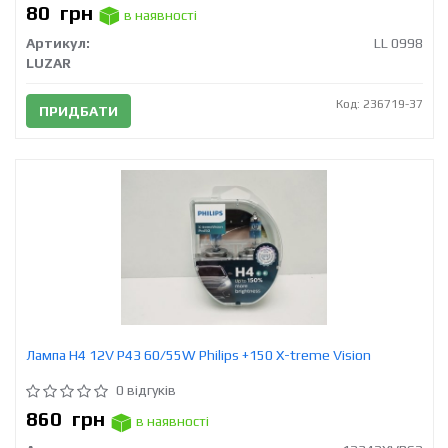
80
грн
в наявності
Артикул:
LL 0998
LUZAR
Код: 236719-37
ПРИДБАТИ
Лампа H4 12V Р43 60/55W Philips +150 X-treme Vision
0 відгуків
860
грн
в наявності