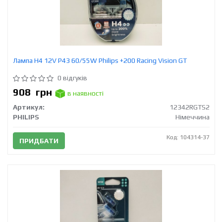
Лампа H4 12V Р43 60/55W Philips +200 Racing Vision GT
0 відгуків
908
грн
в наявності
Артикул:
12342RGTS2
PHILIPS
Німеччина
Код: 104314-37
ПРИДБАТИ