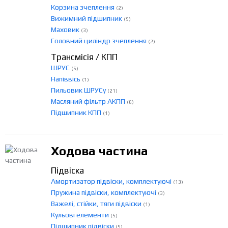
Корзина зчеплення
(2)
Вижимний підшипник
(9)
Маховик
(3)
Головний циліндр зчеплення
(2)
Трансмісія / КПП
ШРУС
(5)
Напіввісь
(1)
Пильовик ШРУСу
(21)
Масляний фільтр АКПП
(6)
Підшипник КПП
(1)
Ходова частина
Підвіска
Амортизатор підвіски, комплектуючі
(13)
Пружина підвіски, комплектуючі
(3)
Важелі, стійки, тяги підвіски
(1)
Кульові елементи
(5)
Підшипник підвіски
(5)