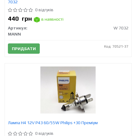
7032
0 відгуків
440
грн
в наявності
Артикул:
W 7032
MANN
Код: 70521-37
ПРИДБАТИ
Лампа H4 12V Р43 60/55W Philips +30 Преміум
0 відгуків