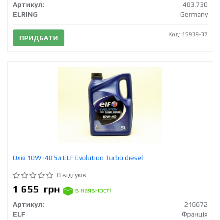
Артикул:
403.730
ELRING
Germany
Код: 15939-37
ПРИДБАТИ
Олія 10W-40 5л ELF Evolution Turbo diesel
0 відгуків
1 655
грн
в наявності
Артикул:
216672
ELF
Франція