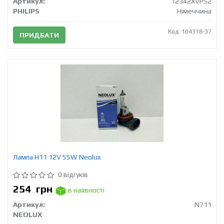
Артикул:
12342XVPS2
PHILIPS
Німеччина
Код: 104318-37
ПРИДБАТИ
Лампа H11 12V 55W Neolux
0 відгуків
254
грн
в наявності
Артикул:
N711
NEOLUX