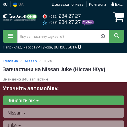
RU
UA
Доставка і оплата
Контакти
Вхід
234 27 27
(095)
234 27 27
(068)
Наприклад: насос ГУР Туксон, 06H905601A
Головна
Nissan
Juke
Запчастини на Nissan Juke (Ніссан Жук)
Знайдено 846 запчастин
Уточніть автомобіль:
Виберіть рік
Nissan
Juke