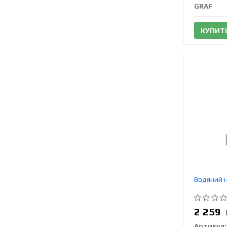
GRAF
КУПИТ
Водяний н
2 259
Артикул: