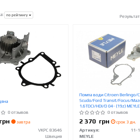
а:
по рейтингу
Результат
Помпа води Citroen Berlingo/C
Scudo/Ford Transit/Focus/Mazd
дяна
1.6TDCI/HDI/D 04- (19z) MEYL
0004/HD
0 отзывов
0 отзывов
грн
2 370
грн
завтра
срок 3 дн.
VKPC 83646
Артикул:
Швеция
MEYLE