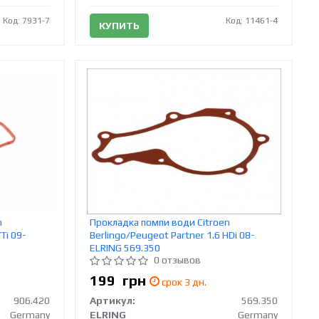
Код: 7931-7
Код: 11461-4
КУПИТЬ
n
Прокладка помпи води Citroen
Ti 09-
Berlingo/Peugeot Partner 1.6 HDi 08-
ELRING 569.350
0 отзывов
199
грн
срок 3 дн.
906.420
Артикул:
569.350
Germany
ELRING
Germany