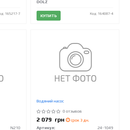
DOLZ
од: 165217-7
Код: 164087-4
КУПИТЬ
Водяний насос
0 отзывов
2 079
грн
срок 3 дн.
N210
Артикул:
24-1049