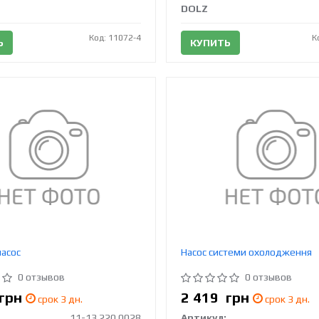
DOLZ
Код: 11072-4
К
Ь
КУПИТЬ
асос
Насос системи охолодження
0 отзывов
0 отзывов
грн
2 419
грн
срок 3 дн.
срок 3 дн.
11-13 220 0028
Артикул: