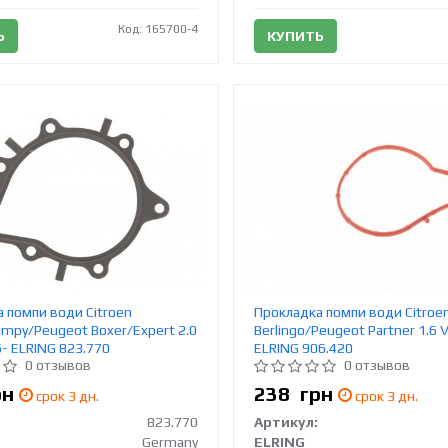
Код: 165700-4
Ь
КУПИТЬ
 помпи води Citroen
Прокладка помпи води Citroe
mpy/Peugeot Boxer/Expert 2.0
Berlingo/Peugeot Partner 1.6 V
6- ELRING 823.770
ELRING 906.420
0 отзывов
0 отзывов
рн
238
грн
срок 3 дн.
срок 3 дн.
823.770
Артикул:
Germany
ELRING