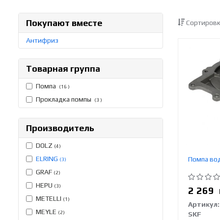
Покупают вместе
Сортировк
Антифриз
Товарная группа
Помпа
(16 )
Прокладка помпы
(3 )
Производитель
DOLZ
(4)
ELRING
Помпа во
(3)
GRAF
(2)
HEPU
(3)
2 269
METELLI
(1)
Артикул:
MEYLE
(2)
SKF