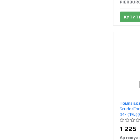
PIERBUR
КУПИТ
Помпа вод
Scudo/For
04- (19z)
1 225
Артикул: