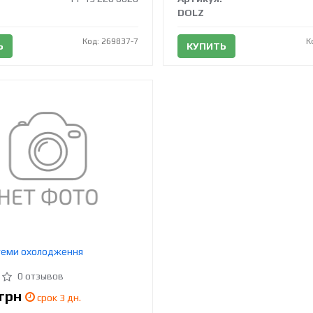
DOLZ
Код: 269837-7
К
Ь
КУПИТЬ
стеми охолодження
0 отзывов
грн
срок 3 дн.