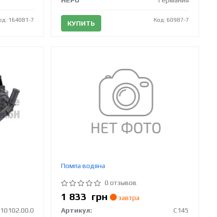
HEPU
Германия
од: 164081-7
Код: 60987-7
КУПИТЬ
Помпа водяна
0 отзывов
1 833
грн
завтра
.10102.00.0
Артикул:
C145