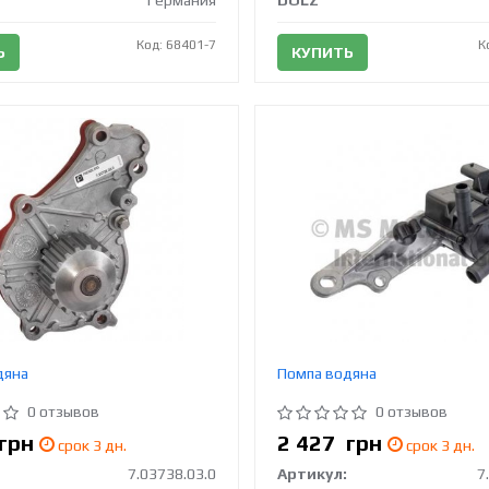
Германия
DOLZ
Код: 68401-7
К
Ь
КУПИТЬ
дяна
Помпа водяна
0 отзывов
0 отзывов
грн
2 427
грн
срок 3 дн.
срок 3 дн.
7.03738.03.0
Артикул:
7