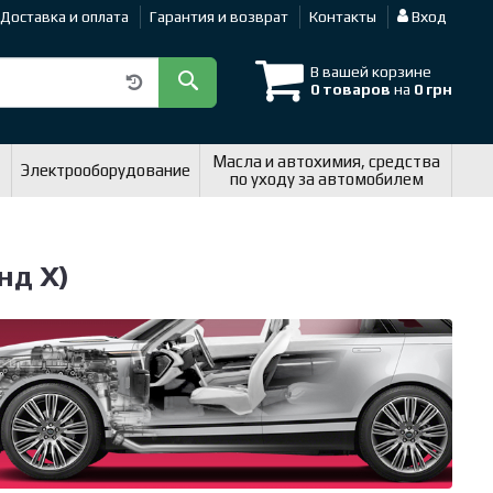
Доставка и оплата
Гарантия и возврат
Контакты
Вход
В вашей корзине
0 товаров
на
0 грн
Масла и автохимия, средства
Электрооборудование
по уходу за автомобилем
нд X)