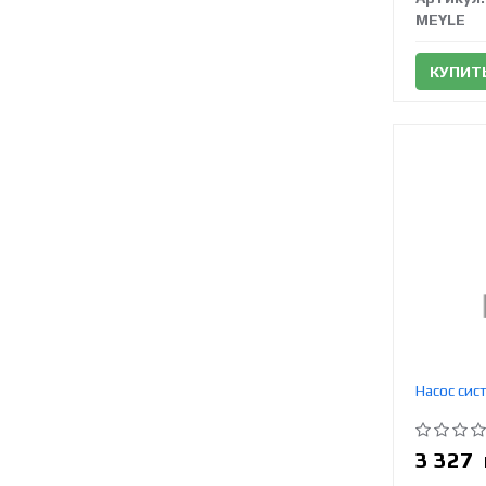
MEYLE
КУПИТ
Насос си
3 327