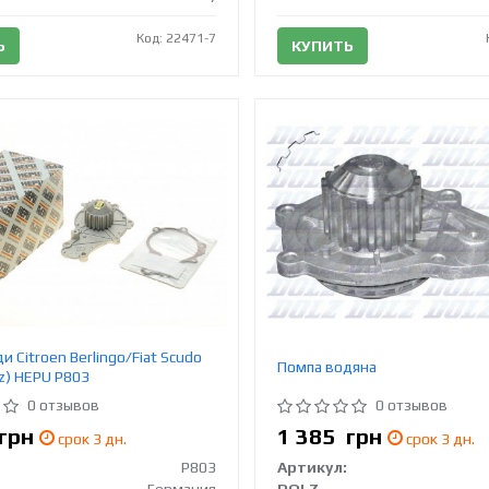
Код: 22471-7
Ь
КУПИТЬ
и Citroen Berlingo/Fiat Scudo
Помпа водяна
9z) HEPU P803
0 отзывов
0 отзывов
грн
1 385
грн
срок 3 дн.
срок 3 дн.
P803
Артикул: