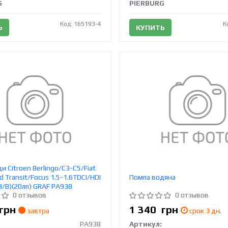
G
PIERBURG
Код: 165193-4
К
Ь
КУПИТЬ
и Citroen Berlingo/C3-C5/Fiat
d Transit/Focus 1.5-1.6TDCI/HDI
Помпа водяна
(B/B)(20лп) GRAF PA938
0 отзывов
0 отзывов
грн
1 340
грн
завтра
срок 3 дн.
PA938
Артикул: