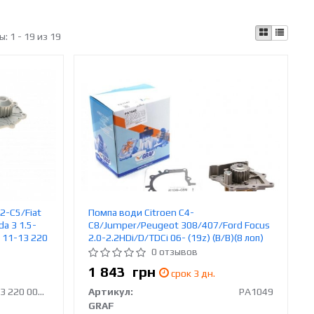
ы:
1 - 19 из 19
2-C5/Fiat
Помпа води Citroen C4-
a 3 1.5-
C8/Jumper/Peugeot 308/407/Ford Focus
E 11-13 220
2.0-2.2HDi/D/TDCi 06- (19z) (B/B)(8 лоп)
GRAF PA1049
0 отзывов
1 843
грн
срок 3 дн.
11-13 220 0004/HD
Артикул:
PA1049
GRAF