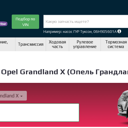
Подбор по
VIN
Например: насос ГУР Туксон, 06H905601A
ние,
Ходовая
Рулевое
Тормозная
Трансмиссия
часть
управление
система
Opel Grandland X (Опель Грандла
ndland X