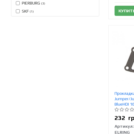
PIERBURG
(3)
КУПИТ
SKF
(1)
Прокладка
Jumper/Ju
BlueHDI 1
232
г
Артикул:
ELRING