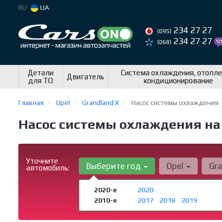
RU
UA
234 27 27
(095)
234 27 27
(068)
Детали
Система охлаждения, отопле
Двигатель
для ТО
кондиционирование
Главная
Opel
Grandland X
Насос системы охлаждения
Насос системы охлаждения на 
Уточните
Выберите год
Opel
Gra
автомобиль:
2020-е
2020
2010-е
2017
2018
2019