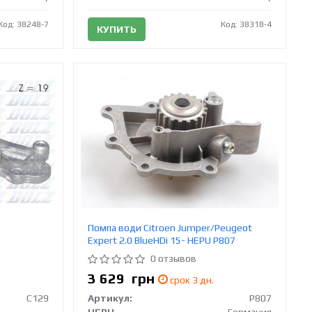
Код: 38248-7
Код: 38318-4
КУПИТЬ
Помпа води Citroen Jumper/Peugeot
Expert 2.0 BlueHDi 15- HEPU P807
0 отзывов
3 629
грн
срок 3 дн.
C129
Артикул:
P807