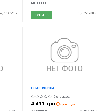
METELLI
од: 164226-7
Код: 259708-7
КУПИТЬ
Помпа водяна
0 отзывов
4 490
грн
срок 3 дн.
C152
Артикул:
7.10102.08.0