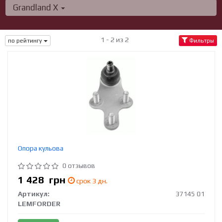
Grandland X
1 - 2 из 2
по рейтингу
Фильтры
Опора кульова
0 отзывов
1 428
грн
срок 3 дн.
Артикул:
37145 01
LEMFORDER