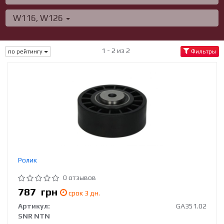
W116, W126
1 - 2 из 2
по рейтингу
Фильтры
Ролик
0 отзывов
787
грн
срок 3 дн.
Артикул:
GA351.02
SNR NTN