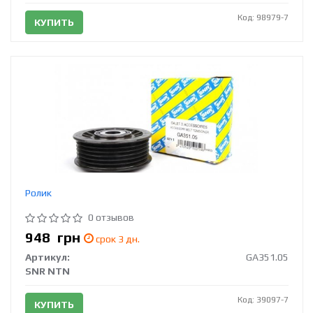
Код: 98979-7
КУПИТЬ
Ролик
0 отзывов
948
грн
срок 3 дн.
Артикул:
GA351.05
SNR NTN
Код: 39097-7
КУПИТЬ