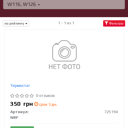
W116, W126
1 - 1 из 1
по рейтингу
Фильтры
Термостат
0 отзывов
350
грн
срок 3 дн.
Артикул:
725194
NRF