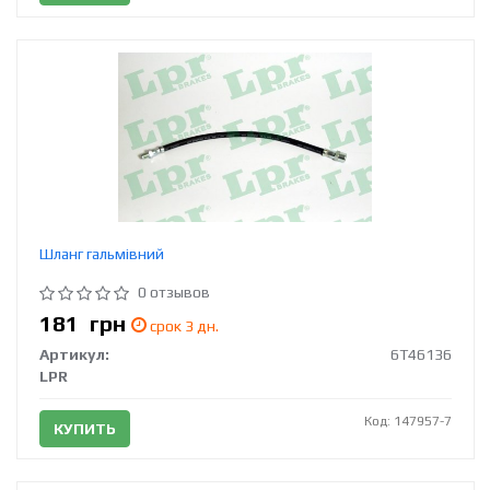
Шланг гальмівний
0 отзывов
181
грн
срок 3 дн.
Артикул:
6T46136
LPR
Код: 147957-7
КУПИТЬ