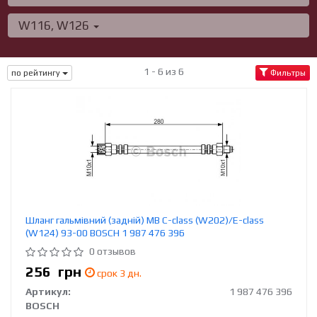
W116, W126
1 - 6 из 6
по рейтингу
Фильтры
Шланг гальмівний (задній) MB C-class (W202)/E-class
(W124) 93-00 BOSCH 1 987 476 396
0 отзывов
256
грн
срок 3 дн.
Артикул:
1 987 476 396
BOSCH