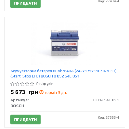
Код: 27434-4
ПРИДБАТИ
Акумуляторна батарея 60Ah/640A (242x175x190/+R/B13)
(Start-Stop EFB) BOSCH 0 092 S4E 051
0 відгуків
5 673
грн
термін 3 дн.
Артикул:
0 092 S4E 051
BOSCH
Код: 27383-4
ПРИДБАТИ