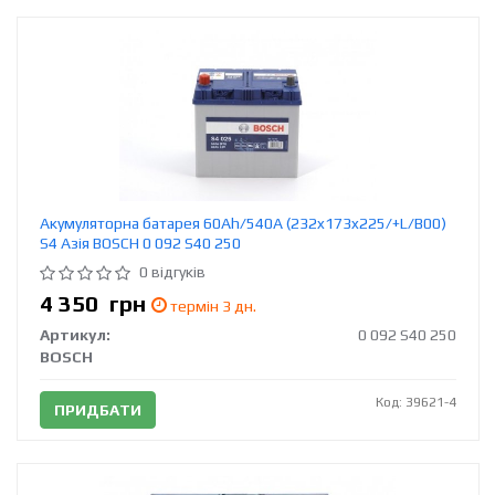
Акумуляторна батарея 60Ah/540A (232x173x225/+L/B00)
S4 Азія BOSCH 0 092 S40 250
0 відгуків
4 350
грн
термін 3 дн.
Артикул:
0 092 S40 250
BOSCH
Код: 39621-4
ПРИДБАТИ