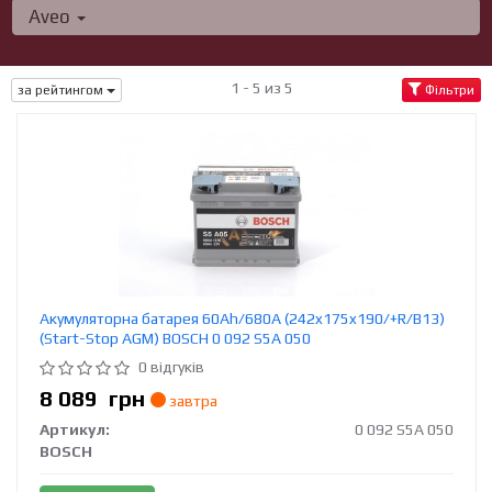
Aveo
1 - 5 из 5
за рейтингом
Фільтри
Акумуляторна батарея 60Ah/680A (242x175x190/+R/B13)
(Start-Stop AGM) BOSCH 0 092 S5A 050
0 відгуків
8 089
грн
завтра
Артикул:
0 092 S5A 050
BOSCH