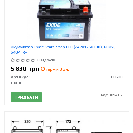
Акумулятор Exide Start-Stop EFB (242×175×190), 60Ач,
640А, R+
0 відгуків
5 830
грн
термін 3 дн.
Артикул:
EL600
EXIDE
Код: 38941-7
ПРИДБАТИ