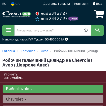
RU
UA
Доставка і оплата
Контакти
Вхід
234 27 27
(095)
234 27 27
(068)
Наприклад: насос ГУР Туксон, 06H905601A
Головна
Chevrolet
Aveo
Робочий гальмівний циліндр
Робочий гальмівний циліндр на Chevrolet
Aveo (Шевроле Авео)
Уточніть
автомобіль:
Виберіть рік
Chevrolet