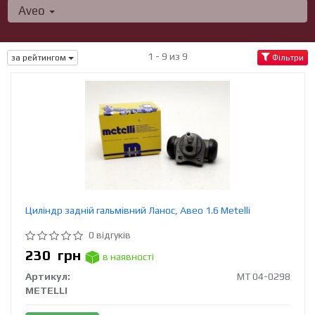
Aveo
1 - 9 из 9
за рейтингом
Фільтри
Циліндр задній гальмівний Ланос, Авео 1.6 Metelli
0 відгуків
230
грн
в наявності
Артикул:
MT 04-0298
METELLI