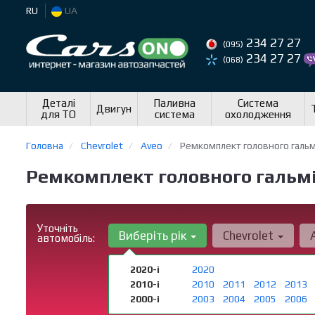
RU
UA
234 27 27
(095)
234 27 27
(068)
Деталі
Паливна
Система
Двигун
для ТО
система
охолодження
Головна
Chevrolet
Aveo
Ремкомплект головного гальм
Ремкомплект головного гальмі
Уточніть
Виберіть рік
Chevrolet
автомобіль:
2020-і
2020
2010-і
2010
2011
2012
2013
2000-і
2003
2004
2005
2006