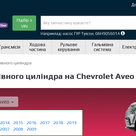
До
Підбір з
VIN
Наприклад: насос ГУР Туксон, 06H905601A
Ходова
Рульове
Гальмівна
Трансмісія
Елект
частина
керування
система
івного циліндра
вного циліндра на Chevrolet Aveo
Aveo
2014
2015
2016
2017
2018
2019
2007
2008
2009