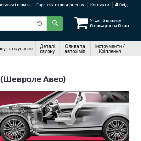
ставка і оплата
Гарантія та повернення
Контакти
Вхід
У вашій кошику
0 товарів
на
0 грн
Деталі
Олива та
Інструменти /
роустаткування
салону
автохімія
Кріплення
 (Шевроле Авео)