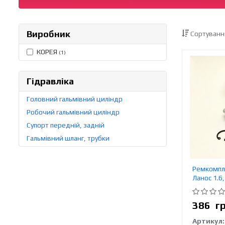
Виробник
Сортуванн
КОРЕЯ
(1)
Гідравліка
Головний гальмівний циліндр
Робочий гальмівний циліндр
Супорт передній, задній
Гальмівний шланг, трубки
Ремкомпле
Ланос 1.6
386
г
Артикул: