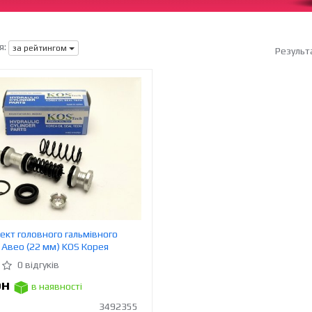
я:
за рейтингом
Результ
кт головного гальмівного
, Авео (22 мм) KOS Корея
0 відгуків
рн
в наявності
3492355