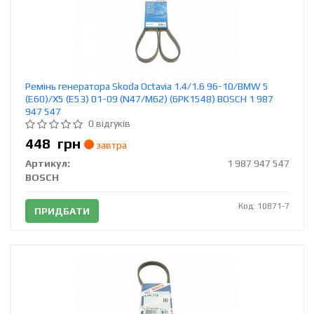
Ремінь генератора Skoda Octavia 1.4/1.6 96-10/BMW 5
(E60)/X5 (E53) 01-09 (N47/M62) (6PK1548) BOSCH 1 987
947 547
0 відгуків
448
грн
завтра
Артикул:
1 987 947 547
BOSCH
Код: 10871-7
ПРИДБАТИ