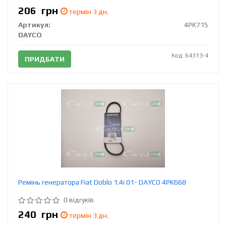
206
грн
термін 3 дн.
Артикул:
4PK715
DAYCO
Код: 64313-4
ПРИДБАТИ
Ремінь генератора Fiat Doblo 1.4i 01- DAYCO 4PK668
0 відгуків
240
грн
термін 3 дн.