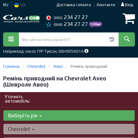
RU
UA
Доставка і оплата
Контакти
Вхід
234 27 27
(095)
234 27 27
(068)
Наприклад: насос ГУР Туксон, 06H905601A
Головна
Chevrolet
Aveo
Ремінь приводний
Ремінь приводний на Chevrolet Aveo
(Шевроле Авео)
Уточніть
автомобіль:
Виберіть рік
Chevrolet