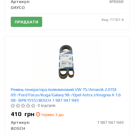
Артикул:
4PK668
DAYCO
Код: 77707-4
ПРИДБАТИ
Ремінь генератора поліклиновий VW T5/Amarok 2.0TDI
09-/Ford Focus/Kuga/Galaxy 98-/Opel Astra J/Insignia A 1.6
08- (6PK1555) BOSCH 1 987 947 949
0 відгуків
410
грн
термін 3 дн.
Артикул:
1 987 947 949
BOSCH