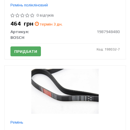
Ремінь полікліновий
0 відгуків
464
грн
термін 3 дн.
Артикул:
1987948480
BOSCH
Код: 198032-7
ПРИДБАТИ
Ремінь