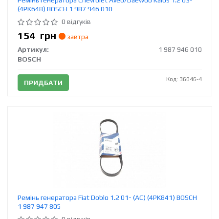
Ремінь генератора Chevrolet Aveo/Daewoo Kalos 1.2 03-
(4PK648) BOSCH 1 987 946 010
0 відгуків
154
грн
завтра
Артикул:
1 987 946 010
BOSCH
Код: 36046-4
ПРИДБАТИ
Ремінь генератора Fiat Doblo 1.2 01- (AC) (4PK841) BOSCH
1 987 947 805