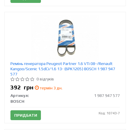
Ремінь генератора Peugeot Partner 1.6 VTi 08-/Renault
Kangoo/Scenic 1.5dCi/1.6 13- (6PK1205) BOSCH 1 987 947
577
0 відгуків
392
грн
термін 3 дн.
Артикул:
1 987 947 577
BOSCH
Код: 10743-7
ПРИДБАТИ