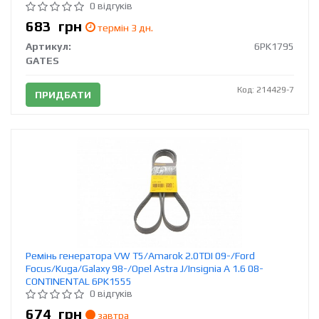
0 відгуків
683
грн
термін 3 дн.
Артикул:
6PK1795
GATES
Код: 214429-7
ПРИДБАТИ
Ремінь генератора VW T5/Amarok 2.0TDI 09-/Ford
Focus/Kuga/Galaxy 98-/Opel Astra J/Insignia A 1.6 08-
CONTINENTAL 6PK1555
0 відгуків
674
грн
завтра