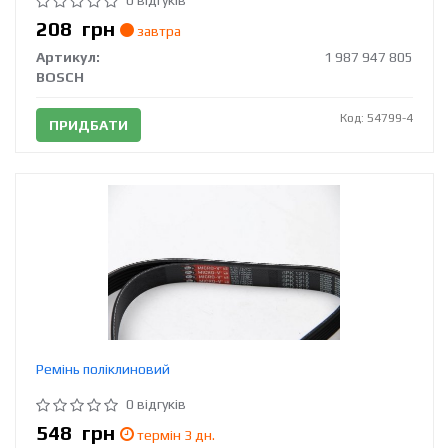
0 відгуків
208
грн
завтра
Артикул:
1 987 947 805
BOSCH
Код: 54799-4
ПРИДБАТИ
Ремінь поліклиновий
0 відгуків
548
грн
термін 3 дн.