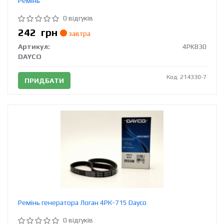
Ремінь
0 відгуків
242
грн
завтра
Артикул:
4PK830
DAYCO
Код: 214330-7
ПРИДБАТИ
Ремінь генератора Логан 4РК-715 Dayco
0 відгуків