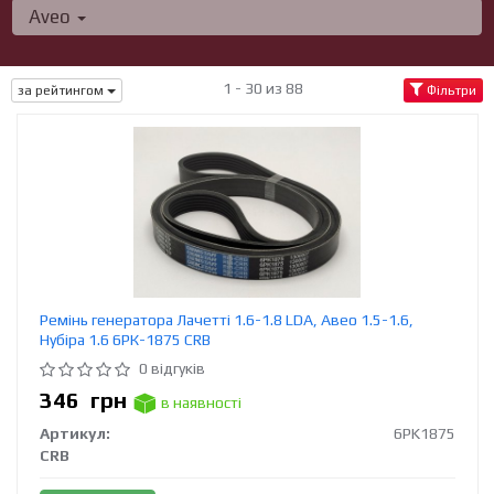
Aveo
1 - 30 из 88
за рейтингом
Фільтри
Ремінь генератора Лачетті 1.6-1.8 LDA, Авео 1.5-1.6,
Нубіра 1.6 6РК-1875 CRB
0 відгуків
346
грн
в наявності
Артикул:
6PK1875
CRB