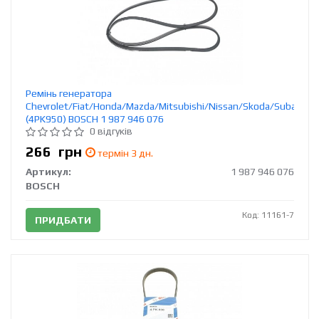
Ремінь генератора
Chevrolet/Fiat/Honda/Mazda/Mitsubishi/Nissan/Skoda/Subaru/Su
(4PK950) BOSCH 1 987 946 076
0 відгуків
266
грн
термін 3 дн.
Артикул:
1 987 946 076
BOSCH
Код: 11161-7
ПРИДБАТИ