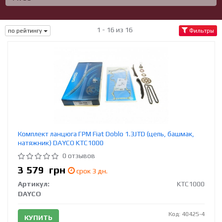
1 - 16 из 16
по рейтингу
Фильтры
Комплект ланцюга ГРМ Fiat Doblo 1.3JTD (цепь, башмак,
натяжник) DAYCO KTC1000
0 отзывов
3 579
грн
срок 3 дн.
Артикул:
KTC1000
DAYCO
Код: 40425-4
КУПИТЬ