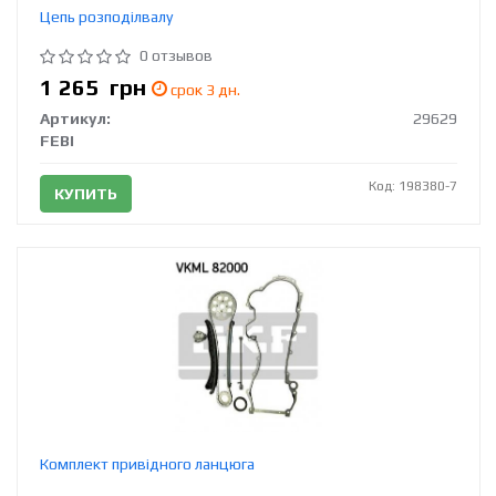
Цепь розподілвалу
0 отзывов
1 265
грн
срок 3 дн.
Артикул:
29629
FEBI
Код: 198380-7
КУПИТЬ
Комплект привідного ланцюга