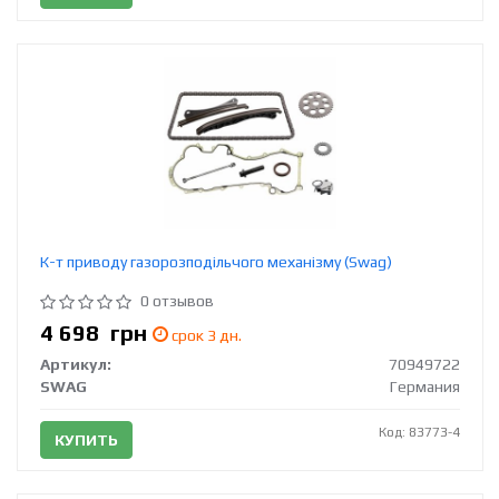
К-т приводу газорозподільчого механізму (Swag)
0 отзывов
4 698
грн
срок 3 дн.
Артикул:
70949722
SWAG
Германия
Код: 83773-4
КУПИТЬ