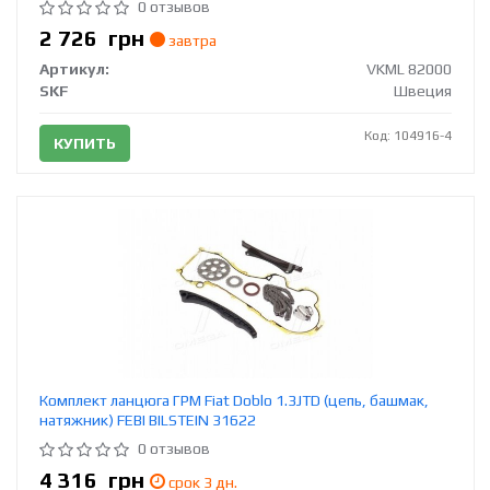
0 отзывов
2 726
грн
завтра
Артикул:
VKML 82000
SKF
Швеция
Код: 104916-4
КУПИТЬ
Комплект ланцюга ГРМ Fiat Doblo 1.3JTD (цепь, башмак,
натяжник) FEBI BILSTEIN 31622
0 отзывов
4 316
грн
срок 3 дн.