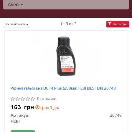
Aveo
1 - 3 из 3
по рейтингу
Фильтры
Рідина гальмівна DOT4 Plus (250мл) FEBI BILSTEIN 26748
0 отзывов
163
грн
срок 3 дн.
Артикул:
26748
FEBI