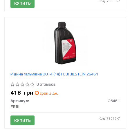
Код: 75688-7
КУПИТЬ
Рідина гальмівна DOT4 (1л) FEBI BILSTEIN 26461
0 отзывов
418
грн
срок 3 дн.
Артикул:
26461
FEBI
Код: 79076-7
КУПИТЬ