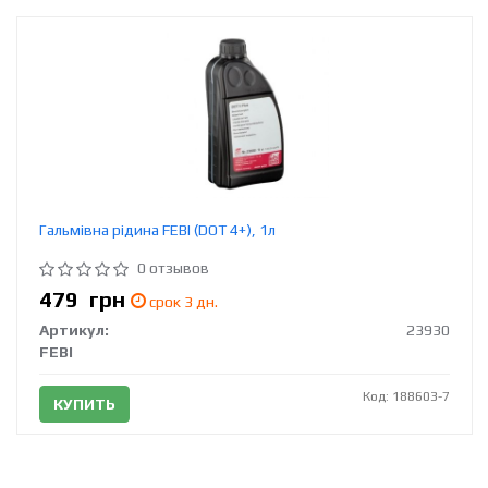
Гальмівна рідина FEBI (DOT 4+), 1л
0 отзывов
479
грн
срок 3 дн.
Артикул:
23930
FEBI
Код: 188603-7
КУПИТЬ