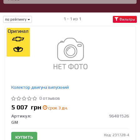
1 - 1 из 1
по рейтингу
Фильтры
Оригинал
Колектор двигуна випускний
0 отзывов
5 007
грн
срок 3 дн.
Артикул:
96481526
GM
Код: 231728-4
КУПИТЬ