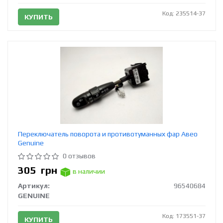
Код: 235514-37
КУПИТЬ
Переключатель поворота и противотуманных фар Авео
Genuine
0 отзывов
305
грн
в наличии
Артикул:
96540684
GENUINE
Код: 173551-37
КУПИТЬ