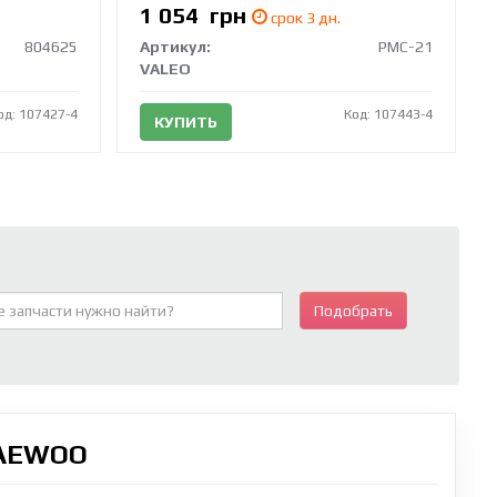
1 054
грн
срок 3 дн.
804625
Артикул:
PMC-21
VALEO
од: 107427-4
Код: 107443-4
КУПИТЬ
Подобрать
DAEWOO