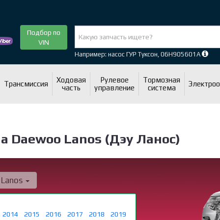
Подбор по
VIN
Например: насос ГУР Туксон, 06H905601A
Ходовая
Рулевое
Тормозная
Трансмиссия
Электро
часть
управление
система
а Daewoo Lanos (Дэу Ланос)
Lanos
2014
2015
2016
2017
2018
2019