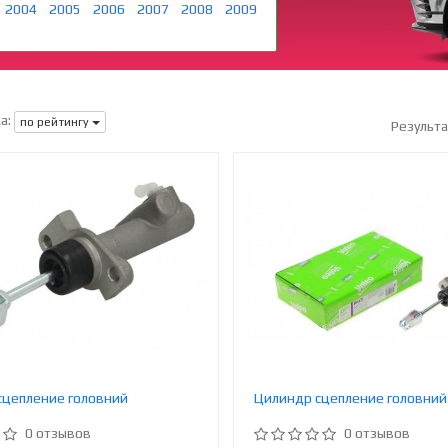
2004
2005
2006
2007
2008
2009
а:
по рейтингу
Результ
сцепление головний
Цилиндр сцепление головний
0 отзывов
0 отзывов