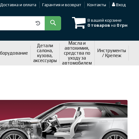
Доставка и оплата
Гарантия и возврат
Контакты
Вход
В вашей корзине
0 товаров
на
0 грн
Масла и
Детали
автохимия,
салона,
Инструменты
оборудование
средства по
кузова,
/ Крепеж
уходу за
аксессуары
автомобилем