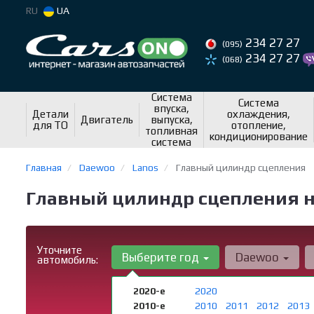
RU
UA
234 27 27
(095)
234 27 27
(068)
Система
Система
впуска,
Детали
охлаждения,
Двигатель
выпуска,
для ТО
отопление,
топливная
кондиционирование
система
Главная
Daewoo
Lanos
Главный цилиндр сцепления
Главный цилиндр сцепления н
Уточните
Выберите год
Daewoo
автомобиль:
2020-е
2020
2010-е
2010
2011
2012
2013