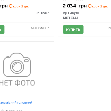
грн
2 034
грн
срок 3 дн.
срок 3 дн.
05-0507
Артикул:
METELLI
Код: 59535-7
К
Ь
КУПИТЬ
альмівний головний
0 отзывов