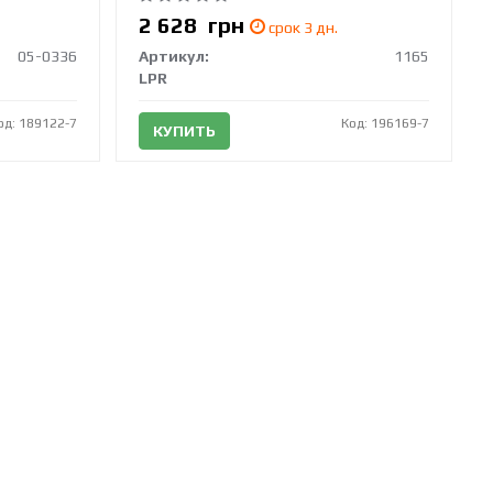
2 628
грн
срок 3 дн.
05-0336
Артикул:
1165
LPR
од: 189122-7
Код: 196169-7
КУПИТЬ