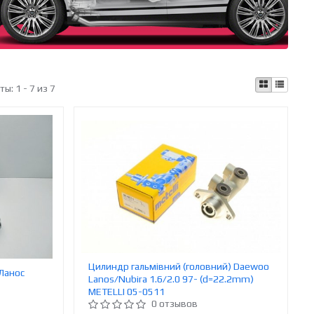
аты:
1 - 7 из 7
Цилиндр гальмівний (головний) Daewoo
Ланос
Lanos/Nubira 1.6/2.0 97- (d=22.2mm)
METELLI 05-0511
0 отзывов