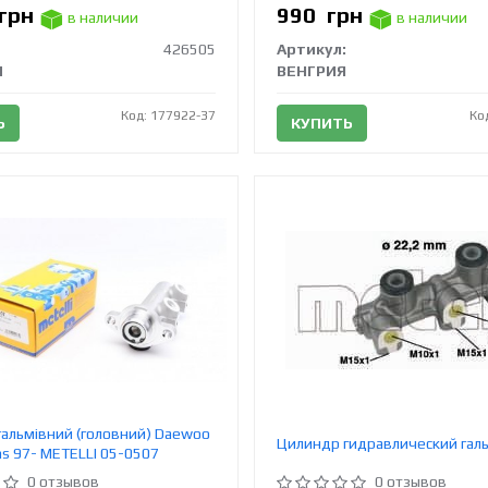
грн
990
грн
в наличии
в наличии
426505
Артикул:
M
ВЕНГРИЯ
Код: 177922-37
Ко
Ь
КУПИТЬ
альмівний (головний) Daewoo
Цилиндр гидравлический гал
s 97- METELLI 05-0507
0 отзывов
0 отзывов