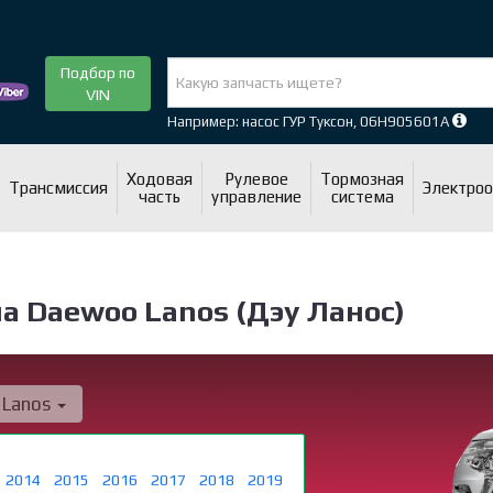
Подбор по
VIN
Например: насос ГУР Туксон, 06H905601A
Ходовая
Рулевое
Тормозная
Трансмиссия
Электро
часть
управление
система
а Daewoo Lanos (Дэу Ланос)
Lanos
2014
2015
2016
2017
2018
2019