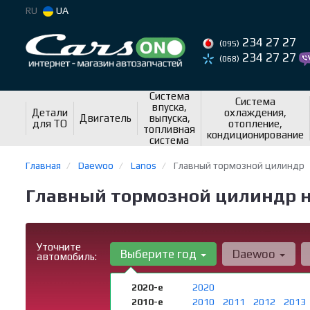
RU
UA
234 27 27
(095)
234 27 27
(068)
Система
Система
впуска,
Детали
охлаждения,
Двигатель
выпуска,
для ТО
отопление,
топливная
кондиционирование
система
Главная
Daewoo
Lanos
Главный тормозной цилиндр
Главный тормозной цилиндр н
Уточните
Выберите год
Daewoo
автомобиль:
2020-е
2020
2010-е
2010
2011
2012
2013