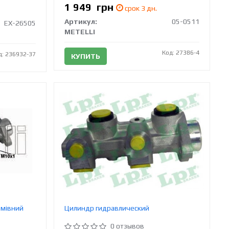
1 949
грн
срок 3 дн.
Артикул:
05-0511
EX-26505
METELLI
Код: 27386-4
д: 236932-37
КУПИТЬ
ьмівний
Цилиндр гидравлический
0 отзывов