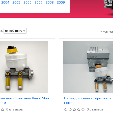
2004
2005
2006
2007
2008
2009
а:
по рейтингу
Результ
лавный тормозной Ланос Shin
Цилиндр главный тормозной 
чком
Extra
0 отзывов
0 отзывов