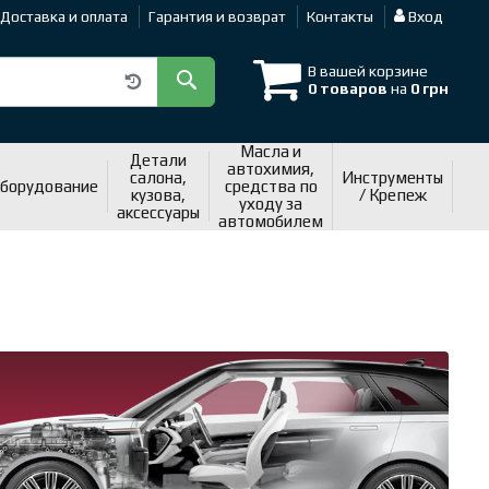
Доставка и оплата
Гарантия и возврат
Контакты
Вход
В вашей корзине
0 товаров
на
0 грн
Масла и
Детали
автохимия,
салона,
Инструменты
оборудование
средства по
кузова,
/ Крепеж
уходу за
аксессуары
автомобилем