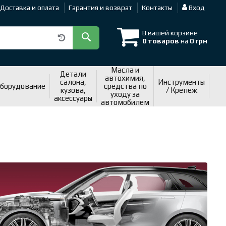
Доставка и оплата
Гарантия и возврат
Контакты
Вход
В вашей корзине
0 товаров
на
0 грн
Масла и
Детали
автохимия,
салона,
Инструменты
оборудование
средства по
кузова,
/ Крепеж
уходу за
аксессуары
автомобилем