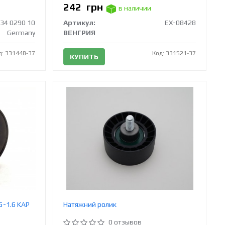
242
грн
в наличии
34 0290 10
Артикул:
EX-08428
Germany
ВЕНГРИЯ
д: 331448-37
Код: 331521-37
КУПИТЬ
5-1.6 KAP
Натяжний ролик
0 отзывов