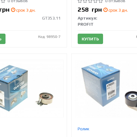
0 отзывов
0 отзывов
грн
258
грн
срок 3 дн.
срок 3 дн.
GT353.11
Артикул:
PROFIT
Код: 98950-7
Ь
КУПИТЬ
Ролик