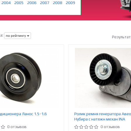
2004
2005
2006
2007
2008
2009
а:
по рейтингу
Результат
диционера Ланос 1.5-1.6
Ролик ремня генератора Авео
Нубира с натяжн механ INA
0 отзывов
0 отзывов