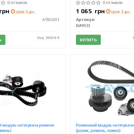
0 отзывов
0 отзывов
грн
1 065
грн
срок 3 дн.
срок 3 дн.
ATB2201
Артикул:
DAYCO
Код: 36054-4
Ь
КУПИТЬ
 модуль натягувача ременя
Роликовий модуль натягувач
емень)
(ролик, ремень, помпа)