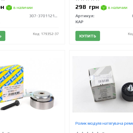
рн
298
грн
в наличии
в наличии
307-3701121-01
Артикул:
KAP
Код: 179352-37
Ко
Ь
КУПИТЬ
Ролик модуля натягувача рем