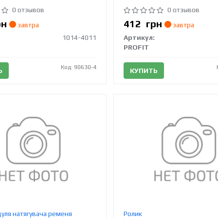
0 отзывов
0 отзывов
рн
412
грн
завтра
завтра
1014-4011
Артикул:
PROFIT
Код: 90630-4
Ь
КУПИТЬ
уля натягувача ременя
Ролик