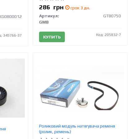
286
грн
срок 3 дн.
Артикул:
GT80750
KG0800012
GMB
Код: 205832-7
д: 345766-37
КУПИТЬ
Роликовий модуль натягувача ременя
еня
(ролик, ремень)