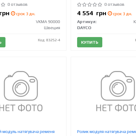
0 отзывов
0 отзывов
грн
4 554
грн
срок 3 дн.
срок 3 дн.
VKMA 90000
Артикул:
Швеция
DAYCO
Код: 83252-4
Ь
КУПИТЬ
 модуль натягувача ременя
Ролик модуля натягувача рем