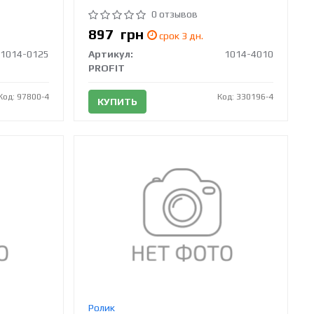
0 отзывов
897
грн
срок 3 дн.
1014-0125
Артикул:
1014-4010
PROFIT
Код: 97800-4
Код: 330196-4
КУПИТЬ
Ролик