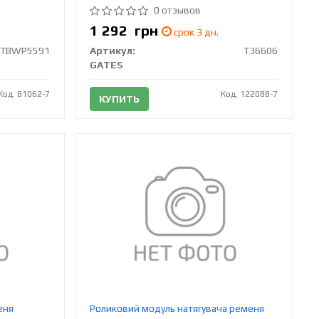
0 отзывов
1 292
грн
срок 3 дн.
KTBWP5591
Артикул:
T36606
GATES
Код: 81062-7
Код: 122088-7
КУПИТЬ
еня
Роликовий модуль натягувача ременя