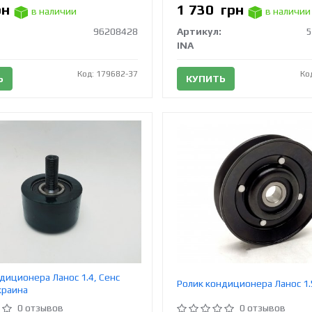
рн
1 730
грн
в наличии
в наличии
96208428
Артикул:
5
INA
Код: 179682-37
Ко
Ь
КУПИТЬ
диционера Ланос 1.4, Сенс
Ролик кондиционера Ланос 1.
краина
0 отзывов
0 отзывов