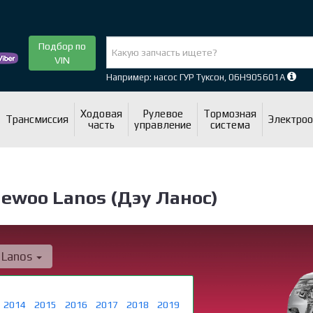
Подбор по
VIN
Например: насос ГУР Туксон, 06H905601A
Ходовая
Рулевое
Тормозная
Трансмиссия
Электро
часть
управление
система
ewoo Lanos (Дэу Ланос)
Lanos
2014
2015
2016
2017
2018
2019