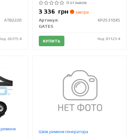
0 отзывов
3 336
грн
завтра
ATB2220
Артикул:
KP25310XS
GATES
Код: 26375-4
Код: 81123-4
КУПИТЬ
а ременя
Шків ременя генератора