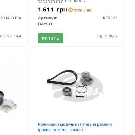
0 отзывов
1 611
грн
срок 3 дн.
1014-0194
Артикул:
KTB221
DAYCO
Код: 97814-4
Код: 81702-7
КУПИТЬ
Роликовий модуль натягувача ременя
(ролик, ремень, помпа)