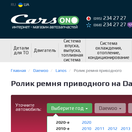
RU
UA
234 27 27
(095)
234 27 27
(068)
Система
Система
впуска,
Детали
охлаждения,
Двигатель
выпуска,
для ТО
отопление,
топливная
кондиционирование
система
Главная
Daewoo
Lanos
Ролик ремня приводного
Ролик ремня приводного на Da
Уточните
Выберите год
Daewoo
автомобиль:
2020-е
2020
2010-е
2010
2011
2012
2013