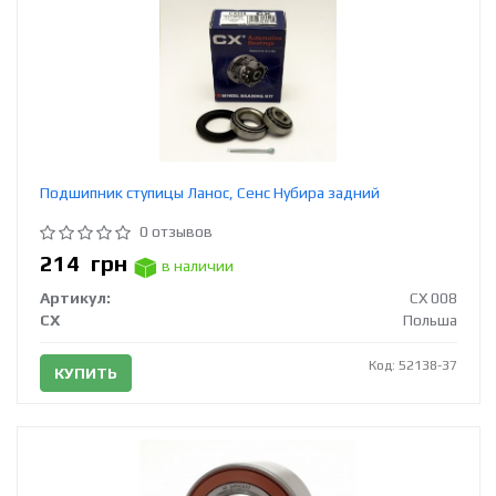
Подшипник ступицы Ланос, Сенс Нубира задний
0 отзывов
214
грн
в наличии
Артикул:
CX 008
CX
Польша
Код: 52138-37
КУПИТЬ