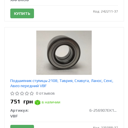
Код: 242211-37
КУПИТЬ
Подшипник ступицы 2108, Таврия, Славута, Ланос, Сенс,
Авео передний VBF
0 отзывов
751
грн
в наличии
Артикул:
6-256907ЕК12L20
VBF
Код: 235088-37